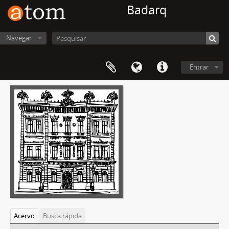
Badarq
Navegar
Entrar
Acervo
Busca rápida