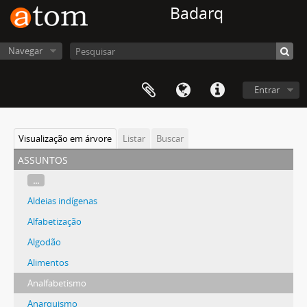
Badarq
Navegar
Entrar
Visualização em árvore
Listar
Buscar
assuntos
...
Aldeias indígenas
Alfabetização
Algodão
Alimentos
Analfabetismo
Anarquismo