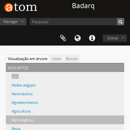
Badarq
Navegar
Entrar
Visualização em árvore
Listar
Buscar
assuntos
...
Aedes aegypti
Aeronáutica
Agradecimento
Agricultura
Agronegócio
Água