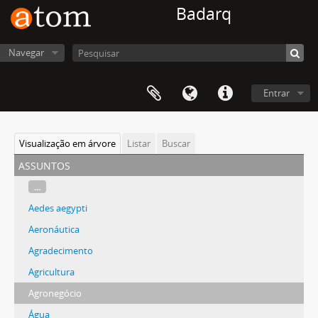
Badarq
Navegar
Entrar
Visualização em árvore
Listar
Buscar
assuntos
...
Aedes aegypti
Aeronáutica
Agradecimento
Agricultura
Agronegócio
Água