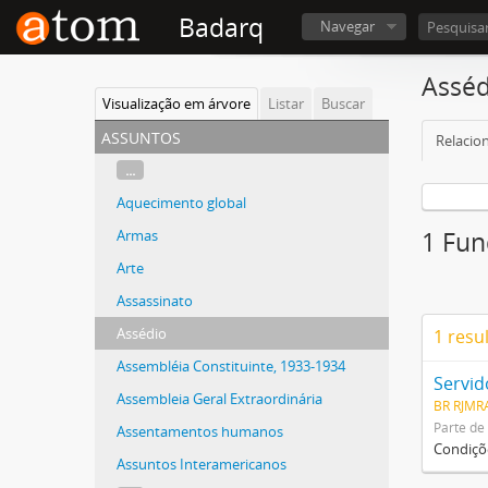
Badarq
Navegar
Asséd
Visualização em árvore
Listar
Buscar
assuntos
Relacio
...
Aquecimento global
Armas
1 Fun
Arte
Assassinato
Assédio
1 resu
Assembléia Constituinte, 1933-1934
Servid
Assembleia Geral Extraordinária
BR RJMR
Parte de
Assentamentos humanos
Condiçõe
Assuntos Interamericanos