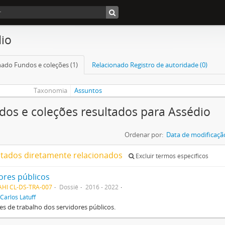
io
nado Fundos e coleções (1)
Relacionado Registro de autoridade (0)
Taxonomia
Assuntos
dos e coleções resultados para Assédio
Ordenar por:
Data de modificaçã
ltados diretamente relacionados
Excluir termos específicos
ores públicos
AHI CL-DS-TRA-007
Dossiê
2016 - 2022
Carlos Latuff
s de trabalho dos servidores públicos.