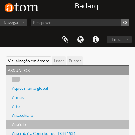
Badarq
Navegar
Entrar
Visualização em árvore
Listar
Buscar
assuntos
...
Aquecimento global
Armas
Arte
Assassinato
Assédio
Assembléia Constituinte, 1933-1934