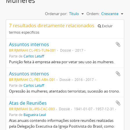
Mulheres
Ordenar por:
Título
Ordem:
Crescente
7 resultados diretamente relacionados
Excluir
termos específicos
Assuntos internos
BR RJMRAHI CL-PES-TUN-001
Dossiê
2017
Parte de
Carlos Latuff
Punição feita à empresa aérea por vetar seu uso às mulheres.
Assuntos internos
BR RJMRAHI CL-PES-ARA-001
Dossiê
2016 - 2017
Parte de
Carlos Latuff
Opressão às mulheres; atentados terroristas; sucessão ao trono.
Atas de Reuniões
BR RJMRAHI BL-IPB-CAC-003
Dossiê
1941-01-07 - 1957-12-31
Parte de
Bagueira Leal
Atas anuais contendo informações sobre reuniões realizadas
pela Delegação Executiva da Igreja Positivista do Brasil, como: