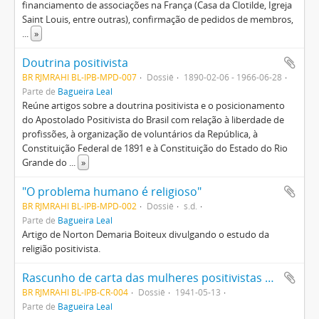
financiamento de associações na França (Casa da Clotilde, Igreja
Saint Louis, entre outras), confirmação de pedidos de membros,
...
»
Doutrina positivista
BR RJMRAHI BL-IPB-MPD-007
Dossiê
1890-02-06 - 1966-06-28
Parte de
Bagueira Leal
Reúne artigos sobre a doutrina positivista e o posicionamento
do Apostolado Positivista do Brasil com relação à liberdade de
profissões, à organização de voluntários da República, à
Constituição Federal de 1891 e à Constituição do Estado do Rio
Grande do
...
»
"O problema humano é religioso"
BR RJMRAHI BL-IPB-MPD-002
Dossiê
s.d.
Parte de
Bagueira Leal
Artigo de Norton Demaria Boiteux divulgando o estudo da
religião positivista.
Rascunho de carta das mulheres positivistas a Eleanor Roosevelt
BR RJMRAHI BL-IPB-CR-004
Dossiê
1941-05-13
Parte de
Bagueira Leal