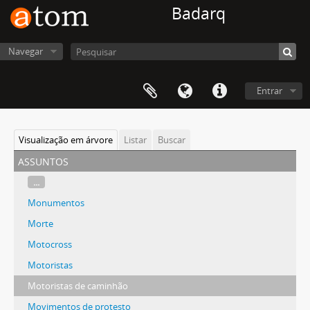
Badarq
Navegar
Entrar
Visualização em árvore
Listar
Buscar
assuntos
...
Monumentos
Morte
Motocross
Motoristas
Motoristas de caminhão
Movimentos de protesto