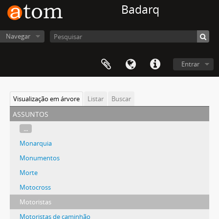
Badarq
Navegar
Entrar
Visualização em árvore
Listar
Buscar
assuntos
...
Monarquia
Monumentos
Morte
Motocross
Motoristas
Motoristas de caminhão