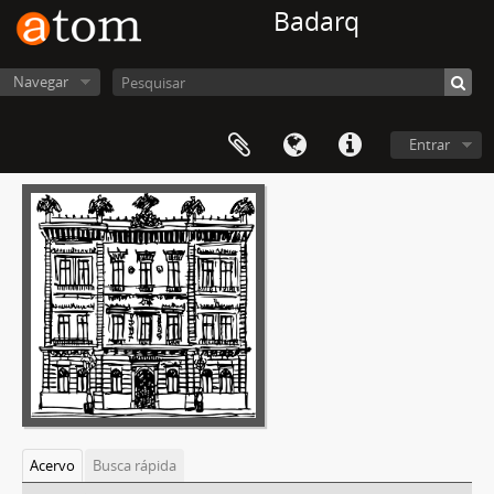
Badarq
Navegar
Entrar
Acervo
Busca rápida