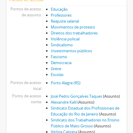
Pontos de acesso
Educação
de assunto
Professores
Reajuste salarial
Movimentos de protesto
Direitos dos trabalhadores
Violência policial
Sindicalismo
Investimentos públicos
Fascismo
Democracia
Greve
Escolas
Pontos de acesso
Porto Alegre (RS)
local
Ponto de acesso
José Pedro Gonçalves Taques
(Assunto)
nome
Alexandre Kalil
(Assunto)
Sindicato Estadual dos Profissionais de
Educação do Rio de Janeiro
(Assunto)
Sindicato dos Trabalhadores no Ensino
Público de Mato Grosso
(Assunto)
Vitória Cabrera
(Assunto)