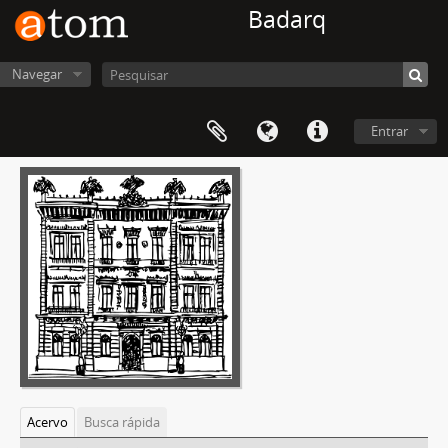
Badarq
Navegar
Entrar
Acervo
Busca rápida