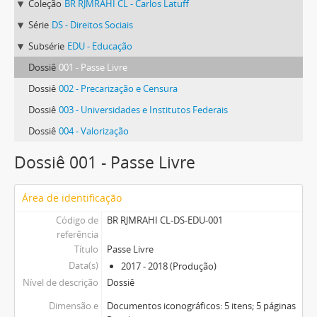
Coleção
BR RJMRAHI CL - Carlos Latuff
Série
DS - Direitos Sociais
Subsérie
EDU - Educação
Dossiê
001 - Passe Livre
Dossiê
002 - Precarização e Censura
Dossiê
003 - Universidades e Institutos Federais
Dossiê
004 - Valorização
Dossiê 001 - Passe Livre
Área de identificação
Código de
BR RJMRAHI CL-DS-EDU-001
referência
Título
Passe Livre
Data(s)
2017 - 2018 (Produção)
Nível de descrição
Dossiê
Dimensão e
Documentos iconográficos: 5 itens; 5 páginas