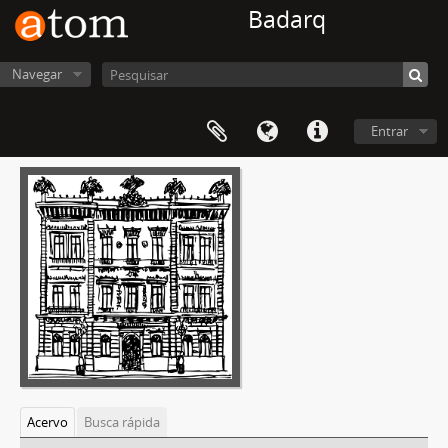
Badarq
Navegar
Entrar
Acervo
Busca rápida