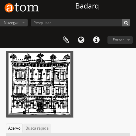
Badarq
Navegar
Entrar
Acervo
Busca rápida