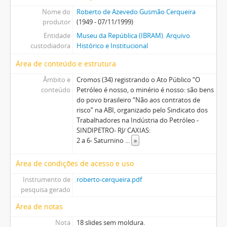
Nome do
Roberto de Azevedo Gusmão Cerqueira
produtor
(1949 - 07/11/1999)
Entidade
Museu da República (IBRAM). Arquivo
custodiadora
Histórico e Institucional
Área de conteúdo e estrutura
Âmbito e
Cromos (34) registrando o Ato Público “O
conteúdo
Petróleo é nosso, o minério é nosso: são bens
do povo brasileiro “Não aos contratos de
risco” na ABI, organizado pelo Sindicato dos
Trabalhadores na Indústria do Petróleo -
SINDIPETRO- RJ/ CAXIAS:
2 a 6- Saturnino
...
»
Área de condições de acesso e uso
Instrumento de
roberto-cerqueira.pdf
pesquisa gerado
Área de notas
Nota
18 slides sem moldura.