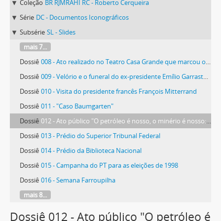
Coleção
BR RJMRAHI RC - Roberto Cerqueira
Série
DC - Documentos Iconográficos
Subsérie
SL - Slides
mais 7...
Dossiê
008 - Ato realizado no Teatro Casa Grande que marcou o fim da censura
Dossiê
009 - Velório e o funeral do ex-presidente Emílio Garrastazu Médici
Dossiê
010 - Visita do presidente francês François Mitterrand
Dossiê
011 - "Caso Baumgarten"
Dossiê
012 - Ato público "O petróleo é nosso, o minério é nosso: são bem do povo brasileiro "Não aos contratos de risco"
Dossiê
013 - Prédio do Superior Tribunal Federal
Dossiê
014 - Prédio da Biblioteca Nacional
Dossiê
015 - Campanha do PT para as eleições de 1998
Dossiê
016 - Semana Farroupilha
mais 8...
Dossiê 012 - Ato público "O petróleo é