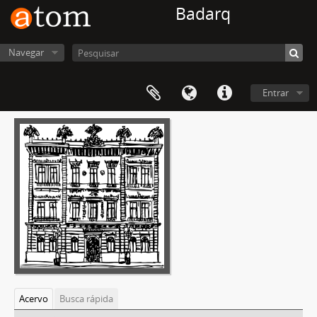
Badarq
Navegar
Entrar
Acervo
Busca rápida