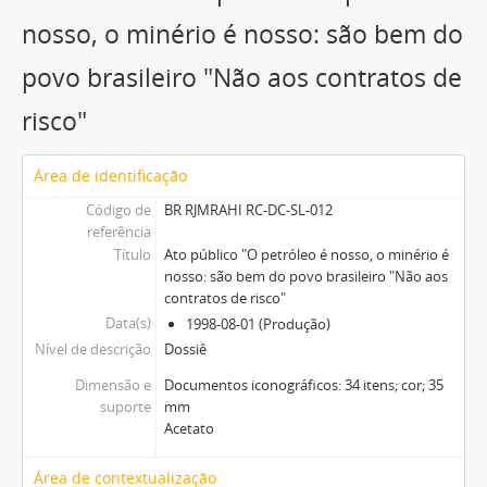
nosso, o minério é nosso: são bem do
povo brasileiro "Não aos contratos de
risco"
Área de identificação
Código de
BR RJMRAHI RC-DC-SL-012
referência
Título
Ato público "O petróleo é nosso, o minério é
nosso: são bem do povo brasileiro "Não aos
contratos de risco"
Data(s)
1998-08-01 (Produção)
Nível de descrição
Dossiê
Dimensão e
Documentos iconográficos: 34 itens; cor; 35
suporte
mm
Acetato
Área de contextualização