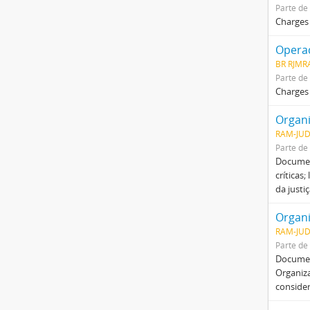
Parte de
Charges 
Operaç
BR RJMRA
Parte de
Charges 
Organi
RAM-JUD
Parte de
Document
críticas
da justi
Organi
RAM-JUD
Parte de
Document
Organiza
consider