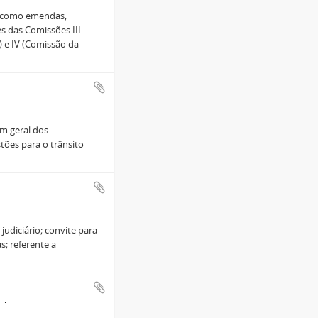
s como emendas,
es das Comissões III
 e IV (Comissão da
em geral dos
stões para o trânsito
judiciário; convite para
s; referente a
1