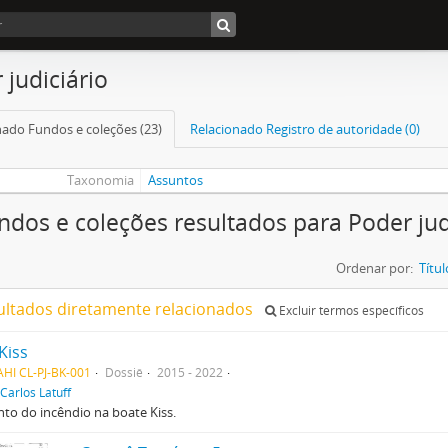
 judiciário
nado Fundos e coleções (23)
Relacionado Registro de autoridade (0)
Taxonomia
Assuntos
ndos e coleções resultados para Poder jud
Ordenar por:
Títul
ultados diretamente relacionados
Excluir termos específicos
Kiss
HI CL-PJ-BK-001
Dossiê
2015 - 2022
Carlos Latuff
to do incêndio na boate Kiss.