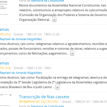
Parte de
Memória da Constituinte
Reúne documentos da Assembléia Nacional Constituinte, tai
relatório, substitutivos e anteprojeto relativos às subcomissõ
(Comissão da Organização dos Poderes e Sistema de Governo)
Organização Eleitoral,
...
»
ramas
TEL-014
Dossiê
1961-01-23 - 1963-12-20
Raphael de Almeida Magalhães
os diversos, tais como: telegramas relativos a agradecimentos; reuniões 
iados; posses de funcionários; revisões e vistorias de obras; relativos a suge
 orçamentos; votos de felicitações; pagamentos
...
»
ramas
TEL-018
Dossiê
1964-12-02 - 1964
Raphael de Almeida Magalhães
os diversos, tais como: fiscalização na entrega de telegramas; abertura do 
 instalação da 3ª Sessão Legislativa da 2ª Legislatura da Assembléia Legislativa
atos Brasileiro de Box e Judô Latino
...
»
Transcrição de fitas-cassete
BR RJMRAHI MC-CEC-PCS-051
Dossiê
1986-01-07 - 1986-08-3
Parte de
Memória da Constituinte