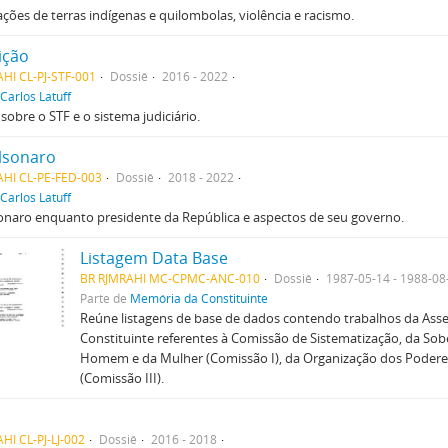
ões de terras indígenas e quilombolas, violência e racismo.
uição
HI CL-PJ-STF-001
Dossiê
2016 - 2022
Carlos Latuff
sobre o STF e o sistema judiciário.
olsonaro
AHI CL-PE-FED-003
Dossiê
2018 - 2022
Carlos Latuff
sonaro enquanto presidente da República e aspectos de seu governo.
Listagem Data Base
BR RJMRAHI MC-CPMC-ANC-010
Dossiê
1987-05-14 - 1988-08
Parte de
Memória da Constituinte
Reúne listagens de base de dados contendo trabalhos da Ass
Constituinte referentes à Comissão de Sistematização, da Sobe
Homem e da Mulher (Comissão I), da Organização dos Podere
(Comissão III).
HI CL-PJ-LJ-002
Dossiê
2016 - 2018