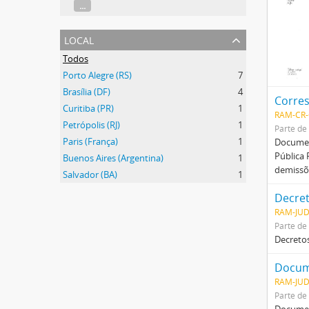
...
local
Todos
Porto Alegre (RS)
7
Brasília (DF)
4
Corre
Curitiba (PR)
1
RAM-CR-
Petrópolis (RJ)
1
Parte de
Paris (França)
1
Documen
Pública 
Buenos Aires (Argentina)
1
demissõe
Salvador (BA)
1
Decret
RAM-JUD
Parte de
Decretos
Docum
RAM-JUD
Parte de