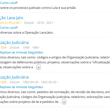
Carlos Latuff
sobre os processos judiciais contra Lula e sua prisão.
ão Lava Jato
HI CL-PJ-LJ-001
Dossiê
2016 - 2021
Carlos Latuff
diversas sobre a Operação Lava Jato.
zação Judiciária
-009
Dossiê
1948 - 1964
Raphael de Almeida Magalhães
os diversos, tais como: códigos e artigos de Organização Judiciária; relatóri
; listagem de defensores públicos; projetos; observações sobre a “oficialização
ça; observações sobre a
...
»
zação Judiciária
-008
Dossiê
1960-04-30 - 1965-05-20
Raphael de Almeida Magalhães
os diversos, tais como: pedidos de nomeação; de revisão de decretos; art
ção Judiciária; códigos da Organização Judiciária; relatórios; solicitações var
ações sobre projetos de lei e pedidos de
...
»