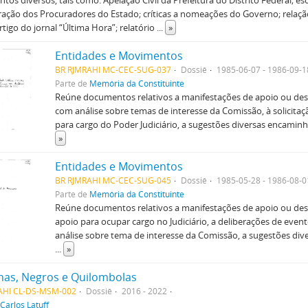
os diversos, tais como: Apelação Civil da Prefeitura do Distrito Federal; e
ção dos Procuradores do Estado; críticas a nomeações do Governo; relaçã
rtigo do jornal “Última Hora”; relatório
...
»
Entidades e Movimentos
BR RJMRAHI MC-CEC-SUG-037
Dossiê
1985-06-07 - 1986-09-1
Parte de
Memória da Constituinte
Reúne documentos relativos a manifestações de apoio ou desa
com análise sobre temas de interesse da Comissão, à solicitaç
para cargo do Poder Judiciário, a sugestões diversas encamin
»
Entidades e Movimentos
BR RJMRAHI MC-CEC-SUG-045
Dossiê
1985-05-28 - 1986-08-0
Parte de
Memória da Constituinte
Reúne documentos relativos a manifestações de apoio ou desa
apoio para ocupar cargo no Judiciário, a deliberações de even
análise sobre tema de interesse da Comissão, a sugestões di
...
»
nas, Negros e Quilombolas
AHI CL-DS-MSM-002
Dossiê
2016 - 2022
Carlos Latuff