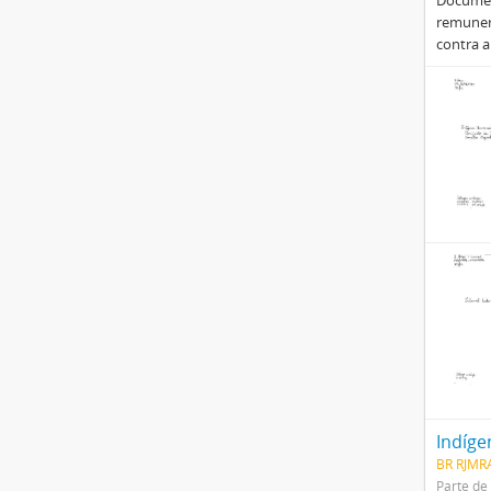
Document
remunera
contra a
Indíge
BR RJMR
Parte de