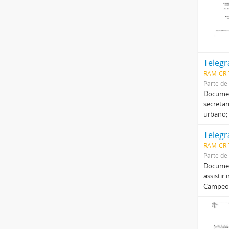
Teleg
RAM-CR-
Parte de
Document
secretar
urbano;
Teleg
RAM-CR-
Parte de
Document
assistir
Campeon