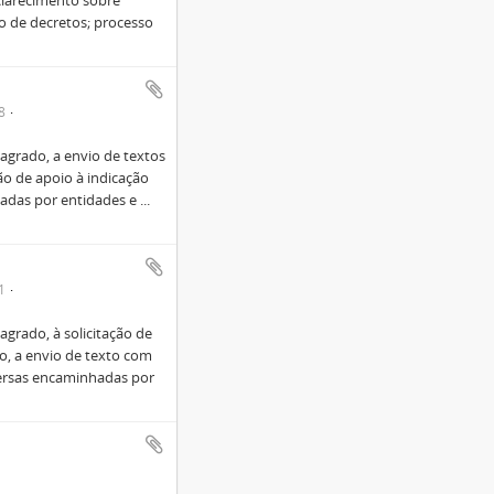
sclarecimento sobre
o de decretos; processo
8
grado, a envio de textos
ão de apoio à indicação
hadas por entidades e
...
1
grado, à solicitação de
to, a envio de texto com
versas encaminhadas por