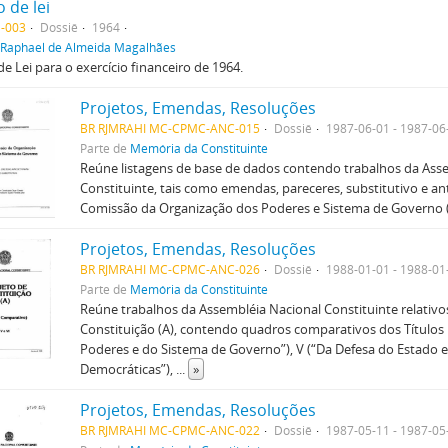
 de lei
-003
Dossiê
1964
Raphael de Almeida Magalhães
de Lei para o exercício financeiro de 1964.
Projetos, Emendas, Resoluções
BR RJMRAHI MC-CPMC-ANC-015
Dossiê
1987-06-01 - 1987-06
Parte de
Memória da Constituinte
Reúne listagens de base de dados contendo trabalhos da Ass
Constituinte, tais como emendas, pareceres, substitutivo e ant
Comissão da Organização dos Poderes e Sistema de Governo (
Projetos, Emendas, Resoluções
BR RJMRAHI MC-CPMC-ANC-026
Dossiê
1988-01-01 - 1988-01
Parte de
Memória da Constituinte
Reúne trabalhos da Assembléia Nacional Constituinte relativo
Constituição (A), contendo quadros comparativos dos Títulos 
Poderes e do Sistema de Governo”), V (“Da Defesa do Estado e 
Democráticas”),
...
»
Projetos, Emendas, Resoluções
BR RJMRAHI MC-CPMC-ANC-022
Dossiê
1987-05-11 - 1987-05