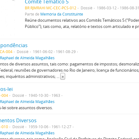
Comitê Temático 5
BR RJMRAHI MC-CEC-PCS-012
Dossiê
1986-03-12 - 1986-08-3
Parte de
Memória da Constituinte
Reúne documentos relativos aos Comitês Temáticos 5 (“Poder J
Público”), tais como, ata, relatório e textos com articulado e p
spondências
CA-004
Dossiê
1961-06-02 - 1961-08-29
Raphael de Almeida Magalhães
tos de diversos assuntos, tais como: pagamentos de impostos; desmoraliz
Federal; reuniões de governadores no Rio de Janeiro; licença de funcionários;
s; inquéritos administrativos;
...
»
os-lei
-004
Dossiê
1940-10-30 - 1963
Raphael de Almeida Magalhães
-lei sobre assuntos diversos.
entos Diversos
-010
Dossiê
1959-10-06 - 1961-12-27
Raphael de Almeida Magalhães