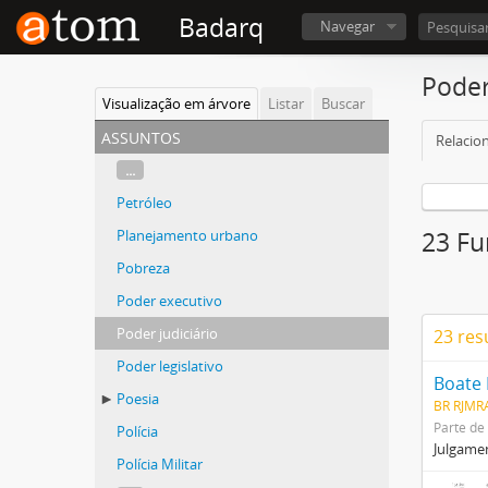
Badarq
Navegar
Poder
Visualização em árvore
Listar
Buscar
assuntos
Relacio
...
Petróleo
Planejamento urbano
23 Fu
Pobreza
Poder executivo
Poder judiciário
23 res
Poder legislativo
Boate 
Poesia
BR RJMRA
Parte de
Polícia
Julgamen
Polícia Militar