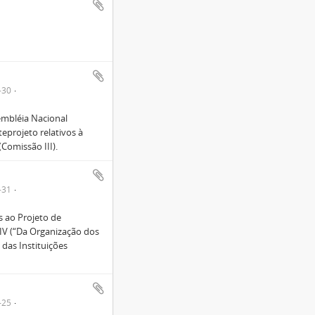
-30
embléia Nacional
eprojeto relativos à
Comissão III).
-31
s ao Projeto de
IV (“Da Organização dos
das Instituições
-25