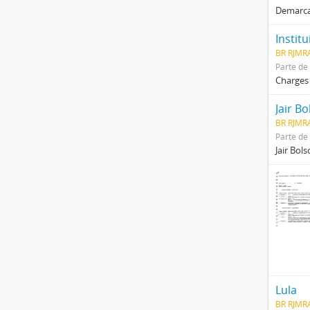
Demarcaç
Instit
BR RJMRA
Parte de
Charges 
Jair B
BR RJMR
Parte de
Jair Bol
Lula
BR RJMRA