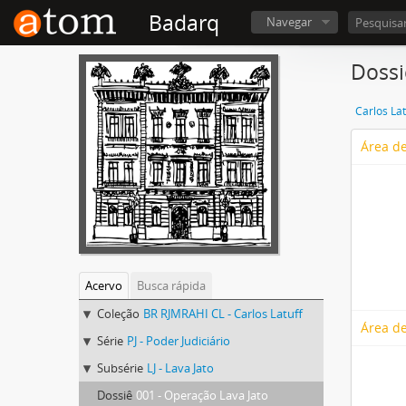
Badarq
Navegar
Dossi
Carlos Lat
Área de
Acervo
Busca rápida
Coleção
BR RJMRAHI CL - Carlos Latuff
Área de
Série
PJ - Poder Judiciário
Subsérie
LJ - Lava Jato
Dossiê
001 - Operação Lava Jato