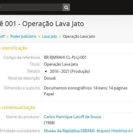
ê 001 - Operação Lava Jato
uff
Poder Judiciário
Lava Jato
Operação Lava Jato
 identificação
Código de referência
BR RJMRAHI CL-PJ-LJ-001
Título
Operação Lava Jato
Data(s)
2016 - 2021 (Produção)
Nível de descrição
Dossiê
Dimensão e suporte
Documentos iconográficos: 14 itens; 14 páginas
Papel
 contextualização
Nome do produtor
Carlos Henrique Latuff de Souza
(1968)
Entidade custodiadora
Museu da República (IBRAM). Arquivo Histórico e I