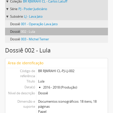
Coleção
BR RJMRAHI CL - Carlos Latuff
Série
PJ - Poder Judiciário
Subsérie
LJ - Lava Jato
Dossiê
001 - Operação Lava Jato
Dossiê
002 - Lula
Dossiê
003 - Michel Temer
Dossiê 002 - Lula
Área de identificação
Código de
BR RJMRAHI CL-PJ-LJ-002
referência
Título
Lula
Data(s)
2016 - 2018 (Produção)
Nível de descrição
Dossiê
Dimensão e
Documentos iconográficos: 18 itens; 18
suporte
páginas
Papel