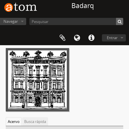
Badarq
Navegar
Entrar
Acervo
Busca rápida