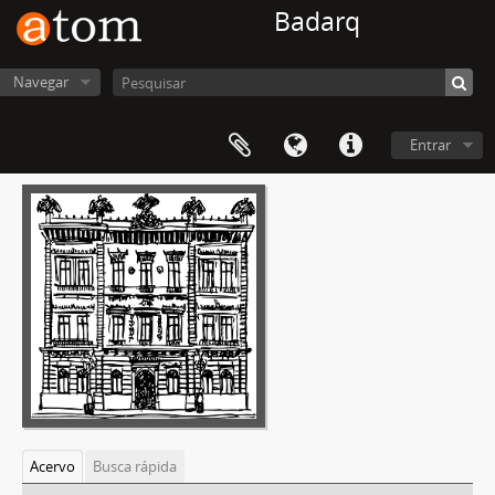
Badarq
Navegar
Entrar
Acervo
Busca rápida