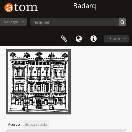
Badarq
Navegar
Entrar
Acervo
Busca rápida