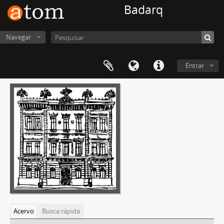
Badarq
Navegar
Entrar
Acervo
Busca rápida