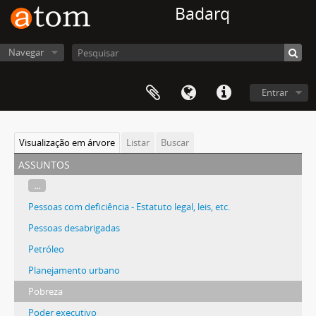
Badarq
Navegar
Entrar
Visualização em árvore
Listar
Buscar
assuntos
...
Pessoas com deficiência - Estatuto legal, leis, etc.
Pessoas desabrigadas
Petróleo
Planejamento urbano
Pobreza
Poder executivo