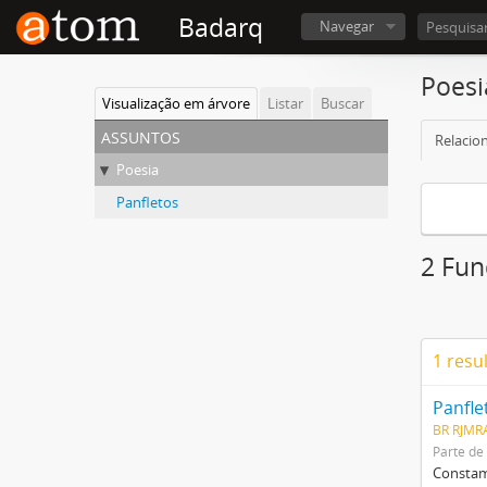
Badarq
Navegar
Poesi
Visualização em árvore
Listar
Buscar
assuntos
Relacio
Poesia
Panfletos
2 Fun
1 resu
Panfle
BR RJMR
Parte de
Constam 