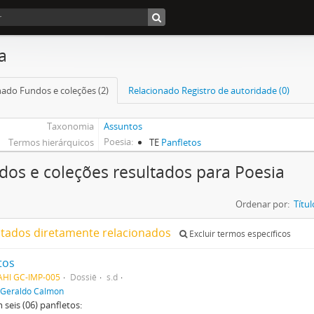
a
nado Fundos e coleções (2)
Relacionado Registro de autoridade (0)
Taxonomia
Assuntos
Poesia
Termos hierárquicos
TE
Panfletos
dos e coleções resultados para Poesia
Ordenar por:
Títul
ltados diretamente relacionados
Excluir termos específicos
tos
AHI GC-IMP-005
Dossiê
s.d
Geraldo Calmon
seis (06) panfletos: