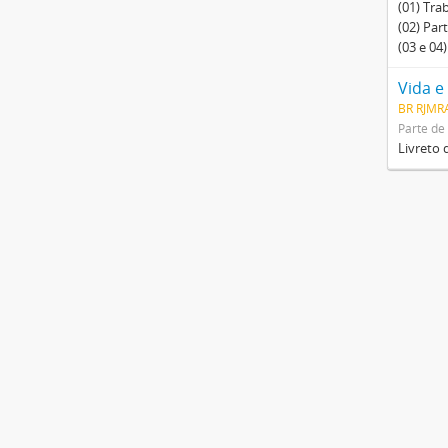
(01) Tra
(02) Par
(03 e 04
Vida e
BR RJMR
Parte de
Livreto 