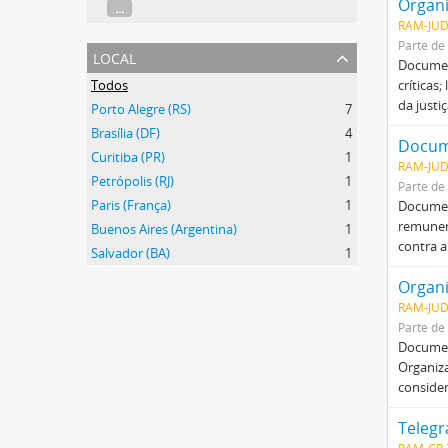
Organi
...
RAM-JUD
Parte de
local
Document
Todos
críticas
da justi
Porto Alegre (RS)
7
Brasília (DF)
4
Docum
Curitiba (PR)
1
RAM-JUD
Petrópolis (RJ)
1
Parte de
Paris (França)
1
Document
remunera
Buenos Aires (Argentina)
1
contra a
Salvador (BA)
1
Organi
RAM-JUD
Parte de
Document
Organiza
consider
Teleg