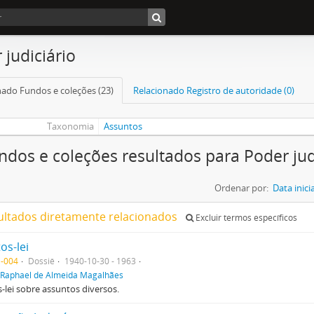
 judiciário
nado Fundos e coleções (23)
Relacionado Registro de autoridade (0)
Taxonomia
Assuntos
ndos e coleções resultados para Poder jud
Ordenar por:
Data inicia
ultados diretamente relacionados
Excluir termos específicos
os-lei
-004
Dossiê
1940-10-30 - 1963
Raphael de Almeida Magalhães
-lei sobre assuntos diversos.