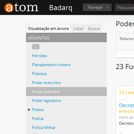
Badarq
Navegar
Poder
Visualização em árvore
Listar
Buscar
assuntos
Relacio
...
Petróleo
Planejamento urbano
23 Fu
Pobreza
Poder executivo
Poder judiciário
23 res
Poder legislativo
Decret
Poesia
RAM-JUD
Parte de
Polícia
Decretos
Polícia Militar