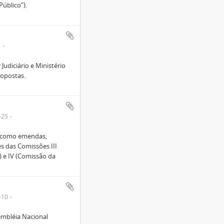
Público”).
1
udiciário e Ministério
ropostas.
-25
s como emendas,
es das Comissões III
 e IV (Comissão da
-10
embléia Nacional