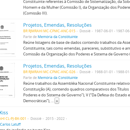
Constituinte referentes à Comissão de Sistematização, da Sobe
Homem e da Mulher (Comissão I), da Organização dos Podere
(Comissão III).
Projetos, Emendas, Resoluções
BR RJMRAHI MC-CPMC-ANC-015
Dossiê
1987-06-01 - 1987-06
Parte de
Memória da Constituinte
Reúne listagens de base de dados contendo trabalhos da Ass
Constituinte, tais como emendas, pareceres, substitutivo e ant
Comissão da Organização dos Poderes e Sistema de Governo (
Projetos, Emendas, Resoluções
BR RJMRAHI MC-CPMC-ANC-026
Dossiê
1988-01-01 - 1988-01
Parte de
Memória da Constituinte
Reúne trabalhos da Assembléia Nacional Constituinte relativo
Constituição (A), contendo quadros comparativos dos Títulos 
Poderes e do Sistema de Governo”), V (“Da Defesa do Estado e 
Democráticas”),
...
»
Kiss
HI CL-PJ-BK-001
Dossiê
2015 - 2022
Carlos Latuff