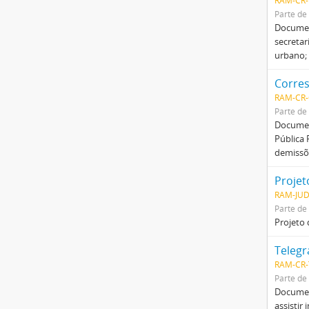
RAM-CR-
Parte de
Document
secretar
urbano;
Corre
RAM-CR-
Parte de
Documen
Pública 
demissõe
Projeto
RAM-JUD
Parte de
Projeto 
Teleg
RAM-CR-
Parte de
Document
assistir