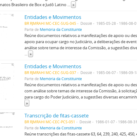
atos Brasileiro de Box e Judô Latino
...
»
Entidades e Movimentos
BR RJMRAHI MC-CEC-SUG-045
Dossiê
1985-05-28 - 1986-08-0
Parte de
Memória da Constituinte
Reúne documentos relativos a manifestações de apoio ou desa
apoio para ocupar cargo no Judiciário, a deliberações de even
análise sobre tema de interesse da Comissão, a sugestões di
...
»
Entidades e Movimentos
BR RJMRAHI MC-CEC-SUG-037
Dossiê
1985-06-07 - 1986-09-1
Parte de
Memória da Constituinte
Reúne documentos relativos a manifestações de apoio ou desa
com análise sobre temas de interesse da Comissão, à solicitaç
para cargo do Poder Judiciário, a sugestões diversas encamin
»
Transcrição de fitas-cassete
BR RJMRAHI MC-CEC-PCS-051
Dossiê
1986-01-07 - 1986-08-3
Parte de
Memória da Constituinte
Reúne transcrições das fitas-cassete 63, 64, 239, 240, 425, 450