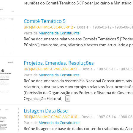
reuniões do Comitê Temático 5 (“Poder Judiciário e Ministério 
Comitê Temático 5
BR RJMRAHI MC-CEC-PCS-012
Dossiê
1986-03-12 - 1986-08-3
Parte de
Memória da Constituinte
Reúne documentos relativos aos Comitês Temáticos 5 (“Poder J
Público”), tais como, ata, relatório e textos com articulado e p
Projetos, Emendas, Resoluções
BR RJMRAHI MC-CPMC-ANC-022
Dossiê
1987-05-11 - 1987-05
Parte de
Memória da Constituinte
Reúne documentos da Assembléia Nacional Constituinte, tai
relatório, substitutivos e anteprojeto relativos às subcomissõ
(Comissão da Organização dos Poderes e Sistema de Governo)
Organização Eleitoral,
...
»
Listagem Data Base
BR RJMRAHI MC-CPMC-ANC-010
Dossiê
1987-05-14 - 1988-08
Parte de
Memória da Constituinte
Reúne listagens de base de dados contendo trabalhos da Ass