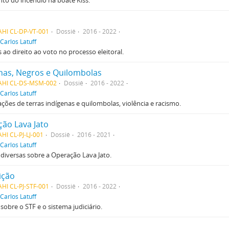
to do incêndio na boate Kiss.
AHI CL-DP-VT-001
Dossiê
2016 - 2022
Carlos Latuff
ao direito ao voto no processo eleitoral.
nas, Negros e Quilombolas
AHI CL-DS-MSM-002
Dossiê
2016 - 2022
Carlos Latuff
ões de terras indígenas e quilombolas, violência e racismo.
ão Lava Jato
HI CL-PJ-LJ-001
Dossiê
2016 - 2021
Carlos Latuff
diversas sobre a Operação Lava Jato.
uição
HI CL-PJ-STF-001
Dossiê
2016 - 2022
Carlos Latuff
sobre o STF e o sistema judiciário.