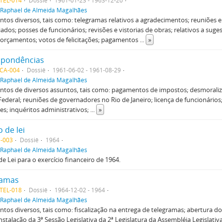
TEL-014
Dossiê
1961-01-23 - 1963-12-20
Raphael de Almeida Magalhães
os diversos, tais como: telegramas relativos a agradecimentos; reuniões 
iados; posses de funcionários; revisões e vistorias de obras; relativos a suge
 orçamentos; votos de felicitações; pagamentos
...
»
spondências
CA-004
Dossiê
1961-06-02 - 1961-08-29
Raphael de Almeida Magalhães
tos de diversos assuntos, tais como: pagamentos de impostos; desmoraliz
Federal; reuniões de governadores no Rio de Janeiro; licença de funcionários;
s; inquéritos administrativos;
...
»
 de lei
-003
Dossiê
1964
Raphael de Almeida Magalhães
de Lei para o exercício financeiro de 1964.
ramas
TEL-018
Dossiê
1964-12-02 - 1964
Raphael de Almeida Magalhães
os diversos, tais como: fiscalização na entrega de telegramas; abertura do 
 instalação da 3ª Sessão Legislativa da 2ª Legislatura da Assembléia Legislativa