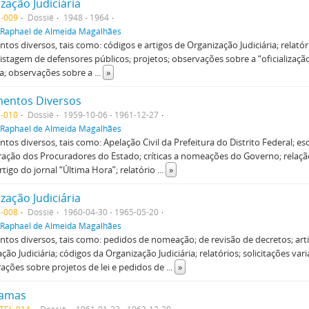
zação Judiciária
-009
Dossiê
1948 - 1964
Raphael de Almeida Magalhães
os diversos, tais como: códigos e artigos de Organização Judiciária; relatóri
; listagem de defensores públicos; projetos; observações sobre a “oficialização
ça; observações sobre a
...
»
entos Diversos
-010
Dossiê
1959-10-06 - 1961-12-27
Raphael de Almeida Magalhães
os diversos, tais como: Apelação Civil da Prefeitura do Distrito Federal; e
ção dos Procuradores do Estado; críticas a nomeações do Governo; relaçã
rtigo do jornal “Última Hora”; relatório
...
»
zação Judiciária
-008
Dossiê
1960-04-30 - 1965-05-20
Raphael de Almeida Magalhães
os diversos, tais como: pedidos de nomeação; de revisão de decretos; art
ção Judiciária; códigos da Organização Judiciária; relatórios; solicitações var
ações sobre projetos de lei e pedidos de
...
»
ramas