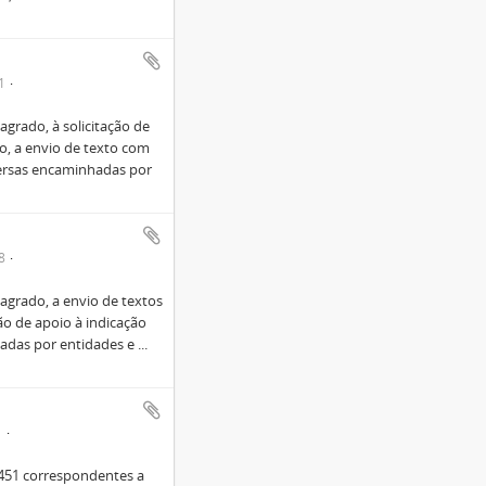
1
grado, à solicitação de
to, a envio de texto com
versas encaminhadas por
8
grado, a envio de textos
ão de apoio à indicação
hadas por entidades e
...
1
, 451 correspondentes a