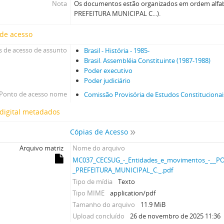
Nota
Os documentos estão organizados em ordem alfabé
PREFEITURA MUNICIPAL C...).
 de acesso
 de acesso de assunto
Brasil - História - 1985-
Brasil. Assembléia Constituinte (1987-1988)
Poder executivo
Poder judiciário
Ponto de acesso nome
Comissão Provisória de Estudos Constitucionai
digital metadados
Cópias de Acesso
Arquivo matriz
Nome do arquivo
MC037_CECSUG_-_Entidades_e_movimentos_-__PO
_PREFEITURA_MUNICIPAL_C._.pdf
Tipo de mídia
Texto
Tipo MIME
application/pdf
Tamanho do arquivo
11.9 MiB
Upload concluído
26 de novembro de 2025 11:36