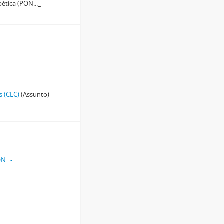
tica (PON..._
s (CEC)
(Assunto)
N._-