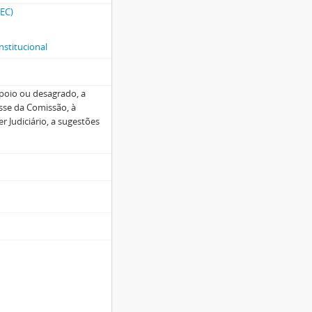
CEC)
nstitucional
poio ou desagrado, a
sse da Comissão, à
r Judiciário, a sugestões