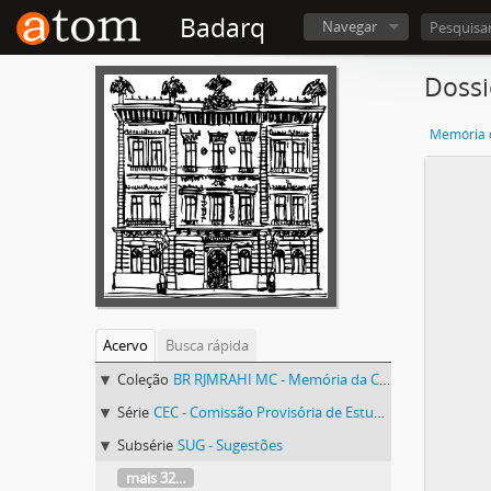
Badarq
Navegar
Dossi
Memória d
Acervo
Busca rápida
Coleção
BR RJMRAHI MC - Memória da Constituinte
Série
CEC - Comissão Provisória de Estudos Constitucionais
Subsérie
SUG - Sugestões
mais 32...