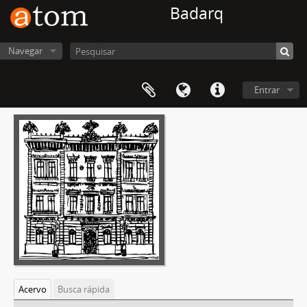
Badarq
Navegar
Entrar
Acervo
Busca rápida