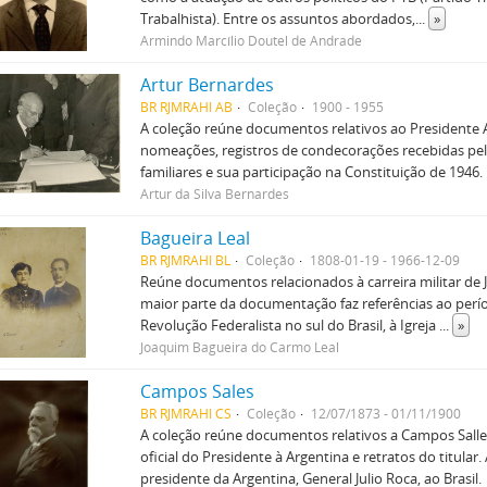
Trabalhista). Entre os assuntos abordados,
...
»
Armindo Marcílio Doutel de Andrade
Artur Bernardes
BR RJMRAHI AB
Coleção
1900 - 1955
A coleção reúne documentos relativos ao Presidente A
nomeações, registros de condecorações recebidas pelo
familiares e sua participação na Constituição de 1946.
Artur da Silva Bernardes
Bagueira Leal
BR RJMRAHI BL
Coleção
1808-01-19 - 1966-12-09
Reúne documentos relacionados à carreira militar de 
maior parte da documentação faz referências ao per
Revolução Federalista no sul do Brasil, à Igreja
...
»
Joaquim Bagueira do Carmo Leal
Campos Sales
BR RJMRAHI CS
Coleção
12/07/1873 - 01/11/1900
A coleção reúne documentos relativos a Campos Sall
oficial do Presidente à Argentina e retratos do titular
presidente da Argentina, General Julio Roca, ao Brasil.