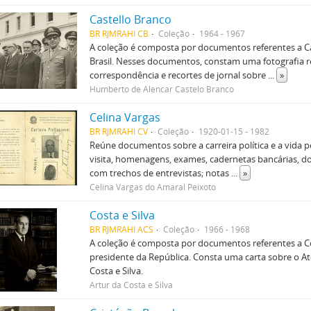
Castello Branco
BR RJMRAHI CB
Coleção
1964 - 1967
A coleção é composta por documentos referentes a 
Brasil. Nesses documentos, constam uma fotografia 
correspondência e recortes de jornal sobre
...
»
Humberto de Alencar Castelo Branco
Celina Vargas
BR RJMRAHI CV
Coleção
1920-01-15 - 1982
Reúne documentos sobre a carreira política e a vida p
visita, homenagens, exames, cadernetas bancárias, d
com trechos de entrevistas; notas
...
»
Celina Vargas do Amaral Peixoto
Costa e Silva
BR RJMRAHI ACS
Coleção
1966 - 1968
A coleção é composta por documentos referentes a Co
presidente da República. Consta uma carta sobre o At
Costa e Silva.
Artur da Costa e Silva