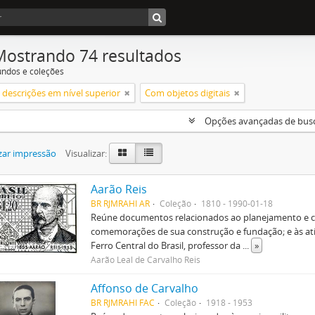
Mostrando 74 resultados
undos e coleções
descrições em nível superior
Com objetos digitais
Opções avançadas de bus
zar impressão
Visualizar:
Aarão Reis
BR RJMRAHI AR
Coleção
1810 - 1990-01-18
Reúne documentos relacionados ao planejamento e c
comemorações de sua construção e fundação; e às ativ
Ferro Central do Brasil, professor da
...
»
Aarão Leal de Carvalho Reis
Affonso de Carvalho
BR RJMRAHI FAC
Coleção
1918 - 1953