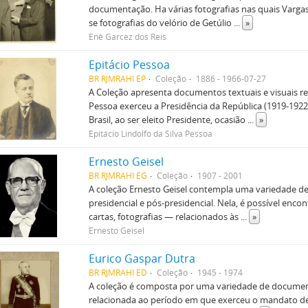
documentação. Ha várias fotografias nas quais Vargas
se fotografias do velório de Getúlio
...
»
Enê Garcez dos Reis
Epitácio Pessoa
BR RJMRAHI EP
Coleção
1886 - 1966-07-27
A Coleção apresenta documentos textuais e visuais re
Pessoa exerceu a Presidência da República (1919-1922
Brasil, ao ser eleito Presidente, ocasião
...
»
Epitácio Lindolfo da Silva Pessoa
Ernesto Geisel
BR RJMRAHI EG
Coleção
1907 - 2001
A coleção Ernesto Geisel contempla uma variedade d
presidencial e pós-presidencial. Nela, é possível en
cartas, fotografias — relacionados às
...
»
Ernesto Geisel
Eurico Gaspar Dutra
BR RJMRAHI ED
Coleção
1945 - 1974
A coleção é composta por uma variedade de document
relacionada ao período em que exerceu o mandato de 