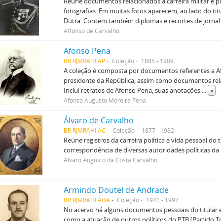
Reúne documentos relacionados à carreira militar e po
fotografias. Em muitas fotos aparecem, ao lado do tit
Dutra. Contém também diplomas e recortes de jornal
Affonso de Carvalho
Afonso Pena
BR RJMRAHI AP
Coleção
1885 - 1909
A coleção é composta por documentos referentes a A
presidente da República, assim como documentos rel
Inclui retratos de Afonso Pena, suas anotações
...
»
Afonso Augusto Moreira Pena
Álvaro de Carvalho
BR RJMRAHI AC
Coleção
1877 - 1982
Reúne registros da carreira política e vida pessoal do
correspondência de diversas autoridades políticas da 
Álvaro Augusto da Costa Carvalho
Armindo Doutel de Andrade
BR RJMRAHI ADA
Coleção
1941 - 1997
No acervo há alguns documentos pessoais do titular 
como a atuação de outros políticos do PTB (Partido Tr