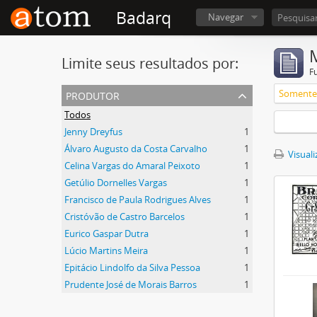
Badarq
Navegar
Limite seus resultados por:
F
produtor
Somente 
Todos
Jenny Dreyfus
1
Álvaro Augusto da Costa Carvalho
1
Visuali
Celina Vargas do Amaral Peixoto
1
Getúlio Dornelles Vargas
1
Francisco de Paula Rodrigues Alves
1
Cristóvão de Castro Barcelos
1
Eurico Gaspar Dutra
1
Lúcio Martins Meira
1
Epitácio Lindolfo da Silva Pessoa
1
Prudente José de Morais Barros
1