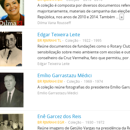
A coleção é composta por diversos documentos referen
majoritariamente, materiais de campanha das eleições
República, nos anos de 2010 e 2014. Também
...
»
Dilma Vana Rousseff
Edgar Teixeira Leite
BR RJMRAHI TL
Coleção
1922 - 1995
Reúne documentos de fundações como o Rotary Club 
sensibilização sobre meio ambiente com escolas e outr
conselheiro da Cruz Vermelha, fato que permitiu, por
Edgar Teixeira Leite
Emílio Garrastazu Médici
BR RJMRAHI EM
Coleção
1969 - 1974
A coleção reúne fotografias do presidente Emílio Garr
Emílio Garrastazu Médici
Enê Garcez dos Reis
BR RJMRAHI EGR
Coleção
1930 - 1972
Reúne imagens de Getúlio Vargas na presidência da R