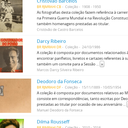
Cristóvão Barcelos
BR RJMRAHI CB
Coleção
1908 - 1950
As fotografias desta coleção fazem referência à carreir
na Primeira Guerra Mundial e na Revolução Constitucio
também homenagens prestadas ao titular.
Cristóvão de Castro Barcelos
Darcy Ribeiro
BR RJMRAHI DR
Coleção
24/10/1986
A coleção é composta por documentos relacionados à p
encontrar panfletos, livretos e cartazes referentes à
também um convite para a Sessão
...
»
Marcos Darcy Silveira Ribeiro
Deodoro da Fonseca
BR RJMRAHI DF
Coleção
15/11/1889 - 10/05/1954
A coleção é composta por documentos relativos ao M
consiste em correspondências, tanto escritas por De
prestadas ao titular por ocasião de seu aniversário
...
Manuel Deodoro da Fonseca
Dilma Rousseff
BR RJMRAHI DR
Coleção
2010 - 2016