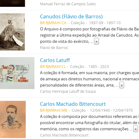
Manuel Ferraz de Campos Sales
Canudos (Flávio de Barros)
BR RJMRAHI CA
Coleção
1897-08 - 1897-10
O Arquivo é composto por fotografias de Flávio de Bar
registrar a última expedição ao Arraial de Canudos. A
ponto de vista do exército,
...
»
Flávio de Barros
Carlos Latuff
BR RJMRAHI CL
Coleção
1985 - 2023
A coleção é formada, em sua maioria, por charges que f
de ameaça aos direitos humanos, nacional e intern
personalidades de diferentes áreas, arte,
...
»
Carlos Henrique Latuff de Souza
Carlos Machado Bittencourt
BR RJMRAHI MB
Coleção
12/04/1940 - 12/04/1970
A coleção é composta por documentos referentes ao 
possível encontrar uma fotografia do titular, além d
memória, como os registros das comemorações
...
»
Carlos Machado Bittencourt