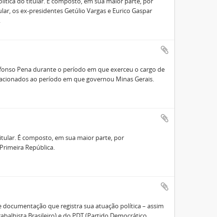
lítica do titular. É composto, em sua maior parte, por
ular, os ex-presidentes Getúlio Vargas e Eurico Gaspar
.
fonso Pena durante o período em que exerceu o cargo de
acionados ao período em que governou Minas Gerais.
 titular. É composto, em sua maior parte, por
Primeira República.
e documentação que registra sua atuação política – assim
abalhista Brasileiro) e do PDT (Partido Democrático