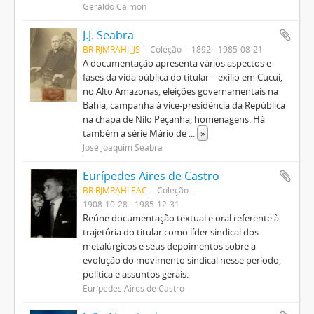
Geraldo Calmon
J.J. Seabra
BR RJMRAHI JJS
Coleção
1892 - 1985-08-21
A documentação apresenta vários aspectos e
fases da vida pública do titular – exílio em Cucuí,
no Alto Amazonas, eleições governamentais na
Bahia, campanha à vice-presidência da República
na chapa de Nilo Peçanha, homenagens. Há
também a série Mário de
...
»
José Joaquim Seabra
Eurípedes Aires de Castro
BR RJMRAHI EAC
Coleção
1908-10-28 - 1985-12-31
Reúne documentação textual e oral referente à
trajetória do titular como líder sindical dos
metalúrgicos e seus depoimentos sobre a
evolução do movimento sindical nesse período,
política e assuntos gerais.
Eurípedes Aires de Castro