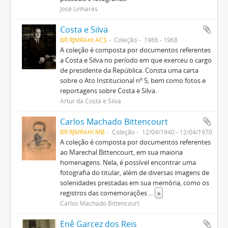
José Linhares
Costa e Silva
BR RJMRAHI ACS
Coleção
1966 - 1968
A coleção é composta por documentos referentes
a Costa e Silva no período em que exerceu o cargo
de presidente da República. Consta uma carta
sobre o Ato Institucional nº 5, bem como fotos e
reportagens sobre Costa e Silva.
Artur da Costa e Silva
Carlos Machado Bittencourt
BR RJMRAHI MB
Coleção
12/04/1940 - 12/04/1970
A coleção é composta por documentos referentes
ao Marechal Bittencourt, em sua maioria
homenagens. Nela, é possível encontrar uma
fotografia do titular, além de diversas imagens de
solenidades prestadas em sua memória, como os
registros das comemorações
...
»
Carlos Machado Bittencourt
Enê Garcez dos Reis