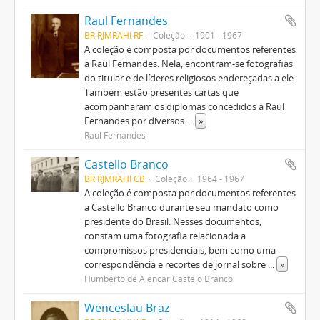
Raul Fernandes
BR RJMRAHI RF
Coleção
1901 - 1967
A coleção é composta por documentos referentes
a Raul Fernandes. Nela, encontram-se fotografias
do titular e de líderes religiosos endereçadas a ele.
Também estão presentes cartas que
acompanharam os diplomas concedidos a Raul
Fernandes por diversos
...
»
Raul Fernandes
Castello Branco
BR RJMRAHI CB
Coleção
1964 - 1967
A coleção é composta por documentos referentes
a Castello Branco durante seu mandato como
presidente do Brasil. Nesses documentos,
constam uma fotografia relacionada a
compromissos presidenciais, bem como uma
correspondência e recortes de jornal sobre
...
»
Humberto de Alencar Castelo Branco
Wenceslau Braz