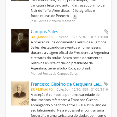
caricaturas dele, como, por exemplo, uma
caricatura feita pelo autor Rian, pseudônimo de
Nair de Teffé. Além disso, há fotografias e
fotopinturas de Pinheiro
...
»
José Gomes Pinheiro Machado
Campos Sales
BR RJMRAHI CS
Coleção
12/07/1873 - 01/11/1900
A coleção reúne documentos relativos a Campos
Salles, destacando-se eventos e homenagens
durante a viagem oficial do Presidente à Argentina
e retratos do titular. Assim como documentos
relativos à visita oficial do presidente da
Argentina, General Julio Roca, ao Brasil.
Manuel Ferraz de Campos Sales
Francisco Glicério de Cerqueira Leite
BR RJMRAHI FG
Coleção
12/10/1861 - 31/05/1916
A coleção é composta por uma variedade de
documentos referentes a Francisco Glicério,
abrangendo o período entre 1860 e 1916, ano de
seu falecimento. Nela é possível encontrar uma
fotografia e uma caricatura do titular, bem como