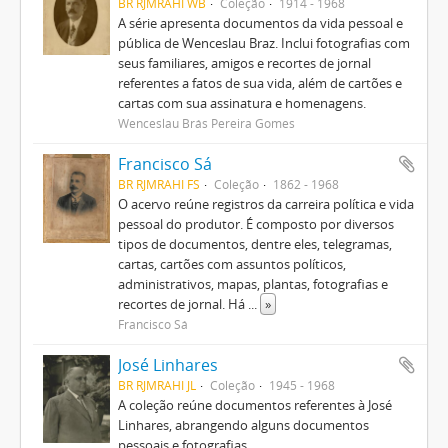
BR RJMRAHI WB
Coleção
1914 - 1968
A série apresenta documentos da vida pessoal e
pública de Wenceslau Braz. Inclui fotografias com
seus familiares, amigos e recortes de jornal
referentes a fatos de sua vida, além de cartões e
cartas com sua assinatura e homenagens.
Wenceslau Brás Pereira Gomes
Francisco Sá
BR RJMRAHI FS
Coleção
1862 - 1968
O acervo reúne registros da carreira política e vida
pessoal do produtor. É composto por diversos
tipos de documentos, dentre eles, telegramas,
cartas, cartões com assuntos políticos,
administrativos, mapas, plantas, fotografias e
recortes de jornal. Há
...
»
Francisco Sá
José Linhares
BR RJMRAHI JL
Coleção
1945 - 1968
A coleção reúne documentos referentes à José
Linhares, abrangendo alguns documentos
pessoais e fotografias.