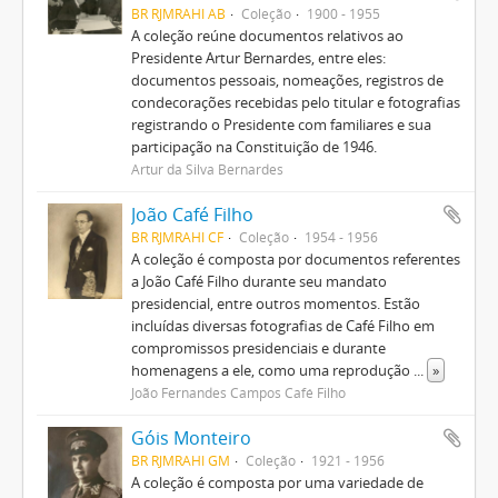
BR RJMRAHI AB
Coleção
1900 - 1955
A coleção reúne documentos relativos ao
Presidente Artur Bernardes, entre eles:
documentos pessoais, nomeações, registros de
condecorações recebidas pelo titular e fotografias
registrando o Presidente com familiares e sua
participação na Constituição de 1946.
Artur da Silva Bernardes
João Café Filho
BR RJMRAHI CF
Coleção
1954 - 1956
A coleção é composta por documentos referentes
a João Café Filho durante seu mandato
presidencial, entre outros momentos. Estão
incluídas diversas fotografias de Café Filho em
compromissos presidenciais e durante
homenagens a ele, como uma reprodução
...
»
João Fernandes Campos Café Filho
Góis Monteiro
BR RJMRAHI GM
Coleção
1921 - 1956
A coleção é composta por uma variedade de