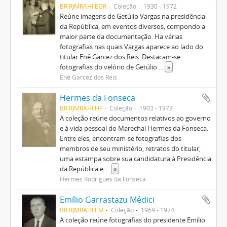
BR RJMRAHI EGR
Coleção
1930 - 1972
Reúne imagens de Getúlio Vargas na presidência
da República, em eventos diversos, compondo a
maior parte da documentação. Ha várias
fotografias nas quais Vargas aparece ao lado do
titular Enê Garcez dos Reis. Destacam-se
fotografias do velório de Getúlio
...
»
Enê Garcez dos Reis
Hermes da Fonseca
BR RJMRAHI HF
Coleção
1903 - 1973
A coleção reúne documentos relativos ao governo
e à vida pessoal do Marechal Hermes da Fonseca.
Entre eles, encontram-se fotografias dos
membros de seu ministério, retratos do titular,
uma estampa sobre sua candidatura à Presidência
da República e
...
»
Hermes Rodrigues da Fonseca
Emílio Garrastazu Médici
BR RJMRAHI EM
Coleção
1969 - 1974
A coleção reúne fotografias do presidente Emílio