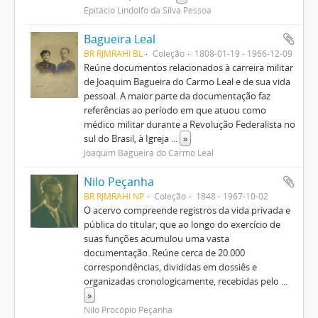
Epitácio Lindolfo da Silva Pessoa
Bagueira Leal
BR RJMRAHI BL
Coleção
1808-01-19 - 1966-12-09
Reúne documentos relacionados à carreira militar
de Joaquim Bagueira do Carmo Leal e de sua vida
pessoal. A maior parte da documentação faz
referências ao período em que atuou como
médico militar durante a Revolução Federalista no
sul do Brasil, à Igreja
...
»
Joaquim Bagueira do Carmo Leal
Nilo Peçanha
BR RJMRAHI NP
Coleção
1848 - 1967-10-02
O acervo compreende registros da vida privada e
pública do titular, que ao longo do exercício de
suas funções acumulou uma vasta
documentação. Reúne cerca de 20.000
correspondências, divididas em dossiês e
organizadas cronologicamente, recebidas pelo
...
»
Nilo Procópio Peçanha