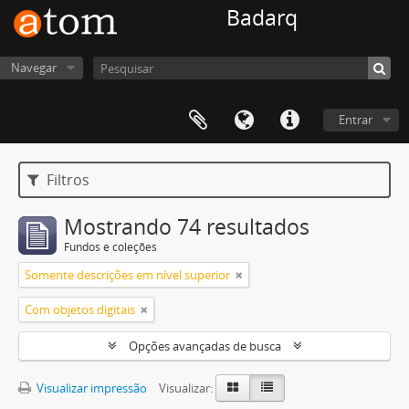
Badarq
Navegar
Entrar
Filtros
Mostrando 74 resultados
Fundos e coleções
Somente descrições em nível superior
Com objetos digitais
Opções avançadas de busca
Visualizar impressão
Visualizar: