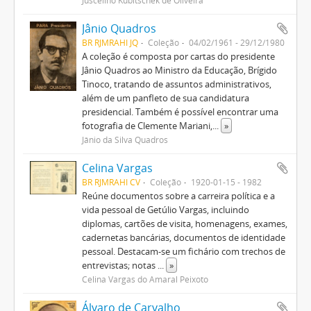
Juscelino Kubitschek de Oliveira
Jânio Quadros
BR RJMRAHI JQ
Coleção
04/02/1961 - 29/12/1980
A coleção é composta por cartas do presidente
Jânio Quadros ao Ministro da Educação, Brígido
Tinoco, tratando de assuntos administrativos,
além de um panfleto de sua candidatura
presidencial. Também é possível encontrar uma
fotografia de Clemente Mariani,
...
»
Jânio da Silva Quadros
Celina Vargas
BR RJMRAHI CV
Coleção
1920-01-15 - 1982
Reúne documentos sobre a carreira política e a
vida pessoal de Getúlio Vargas, incluindo
diplomas, cartões de visita, homenagens, exames,
cadernetas bancárias, documentos de identidade
pessoal. Destacam-se um fichário com trechos de
entrevistas; notas
...
»
Celina Vargas do Amaral Peixoto
Álvaro de Carvalho