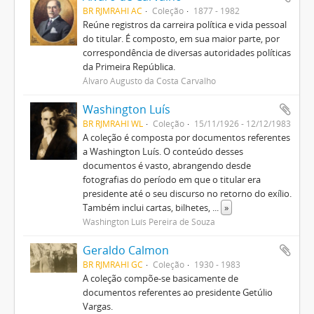
BR RJMRAHI AC
Coleção
1877 - 1982
Reúne registros da carreira política e vida pessoal
do titular. É composto, em sua maior parte, por
correspondência de diversas autoridades políticas
da Primeira República.
Álvaro Augusto da Costa Carvalho
Washington Luís
BR RJMRAHI WL
Coleção
15/11/1926 - 12/12/1983
A coleção é composta por documentos referentes
a Washington Luís. O conteúdo desses
documentos é vasto, abrangendo desde
fotografias do período em que o titular era
presidente até o seu discurso no retorno do exílio.
Também inclui cartas, bilhetes,
...
»
Washington Luís Pereira de Souza
Geraldo Calmon
BR RJMRAHI GC
Coleção
1930 - 1983
A coleção compõe-se basicamente de
documentos referentes ao presidente Getúlio
Vargas.