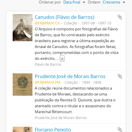
Ordenar por:
Data final
Ordem:
Crescente
Canudos (Flávio de Barros)
BR RJMRAHI CA
Coleção
1897-08 - 1897-10
O Arquivo é composto por fotografias de Flávio
de Barros, que foi contratado pelo exército
brasileiro para registrar a última expedição ao
Arraial de Canudos. As fotografias foram feitas,
portanto, comprometidas com o ponto de vista
do exército,
...
»
Flávio de Barros
Prudente José de Morais Barros
BR RJMRAHI PM
Coleção
1894 - 1898
A coleção reúne documentos relacionados a
Prudente de Moraes, destacando-se uma
publicação da Revista D. Quixote, que ilustra o
atentado contra o titular e o assassinato do
Marechal Bittencourt.
Prudente José de Morais Barros
Floriano Peixoto