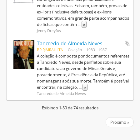
entidades coletivas. Existem, também, provas de
ex-libris (inclusive defeituosas) e ex-libris
comemorativos, em grande parte acompanhados
de fichas que contêm
...
»
Jenny Dreyfus
Tancredo de Almeida Neves
BR RJMRAHI TN
Coleção
1983 - 1987
A coleção é composta por documentos referentes
a Tancredo Neves, desde panfletos sobre sua
candidatura ao governo de Minas Gerais e,
posteriormente, à Presidência da República, até
homenagens após sua morte. Também é possível
encontrar, na coleção,
...
»
Tancredo de Almeida Neves
Exibindo 1-50 de 74 resultados
Próximo »