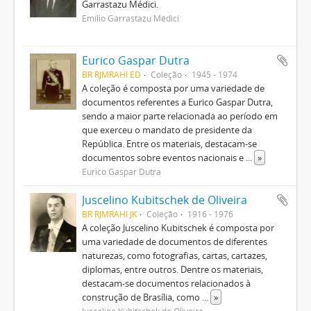
Garrastazu Médici.
Emílio Garrastazu Médici
Eurico Gaspar Dutra
BR RJMRAHI ED
Coleção
1945 - 1974
A coleção é composta por uma variedade de
documentos referentes a Eurico Gaspar Dutra,
sendo a maior parte relacionada ao período em
que exerceu o mandato de presidente da
República. Entre os materiais, destacam-se
documentos sobre eventos nacionais e
...
»
Eurico Gaspar Dutra
Juscelino Kubitschek de Oliveira
BR RJMRAHI JK
Coleção
1916 - 1976
A coleção Juscelino Kubitschek é composta por
uma variedade de documentos de diferentes
naturezas, como fotografias, cartas, cartazes,
diplomas, entre outros. Dentre os materiais,
destacam-se documentos relacionados à
construção de Brasília, como
...
»