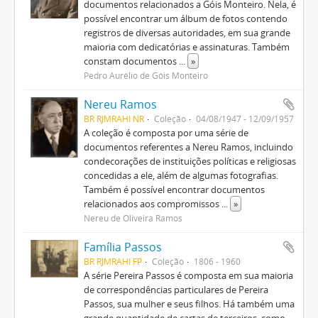
documentos relacionados a Góis Monteiro. Nela, é
possível encontrar um álbum de fotos contendo
registros de diversas autoridades, em sua grande
maioria com dedicatórias e assinaturas. Também
constam documentos
...
»
Pedro Aurélio de Góis Monteiro
Nereu Ramos
BR RJMRAHI NR
Coleção
04/08/1947 - 12/09/1957
A coleção é composta por uma série de
documentos referentes a Nereu Ramos, incluindo
condecorações de instituições políticas e religiosas
concedidas a ele, além de algumas fotografias.
Também é possível encontrar documentos
relacionados aos compromissos
...
»
Nereu de Oliveira Ramos
Família Passos
BR RJMRAHI FP
Coleção
1806 - 1960
A série Pereira Passos é composta em sua maioria
de correspondências particulares de Pereira
Passos, sua mulher e seus filhos. Há também uma