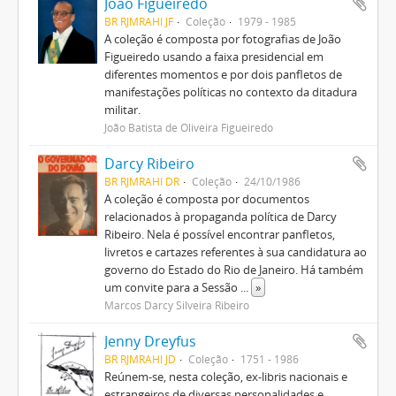
João Figueiredo
BR RJMRAHI JF
Coleção
1979 - 1985
A coleção é composta por fotografias de João
Figueiredo usando a faixa presidencial em
diferentes momentos e por dois panfletos de
manifestações políticas no contexto da ditadura
militar.
João Batista de Oliveira Figueiredo
Darcy Ribeiro
BR RJMRAHI DR
Coleção
24/10/1986
A coleção é composta por documentos
relacionados à propaganda política de Darcy
Ribeiro. Nela é possível encontrar panfletos,
livretos e cartazes referentes à sua candidatura ao
governo do Estado do Rio de Janeiro. Há também
um convite para a Sessão
...
»
Marcos Darcy Silveira Ribeiro
Jenny Dreyfus
BR RJMRAHI JD
Coleção
1751 - 1986
Reúnem-se, nesta coleção, ex-libris nacionais e
estrangeiros de diversas personalidades e