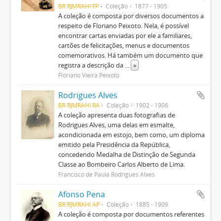
BR RJMRAHI FP
Coleção
1877 - 1905
A coleção é composta por diversos documentos a
respeito de Floriano Peixoto. Nela, é possível
encontrar cartas enviadas por ele a familiares,
cartões de felicitações, menus e documentos
comemorativos. Há também um documento que
registra a descrição da
...
»
Floriano Vieira Peixoto
Rodrigues Alves
BR RJMRAHI RA
Coleção
1902 - 1906
A coleção apresenta duas fotografias de
Rodrigues Alves, uma delas em esmalte,
acondicionada em estojo, bem como, um diploma
emitido pela Presidência da República,
concedendo Medalha de Distinção de Segunda
Classe ao Bombeiro Carlos Alberto de Lima.
Francisco de Paula Rodrigues Alves
Afonso Pena
BR RJMRAHI AP
Coleção
1885 - 1909
A coleção é composta por documentos referentes