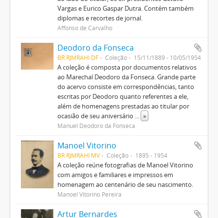
Vargas e Eurico Gaspar Dutra. Contém também
diplomas e recortes de jornal.
Affonso de Carvalho
Deodoro da Fonseca
BR RJMRAHI DF
Coleção
15/11/1889 - 10/05/1954
A coleção é composta por documentos relativos
ao Marechal Deodoro da Fonseca. Grande parte
do acervo consiste em correspondências, tanto
escritas por Deodoro quanto referentes a ele,
além de homenagens prestadas ao titular por
ocasião de seu aniversário
...
»
Manuel Deodoro da Fonseca
Manoel Vitorino
BR RJMRAHI MV
Coleção
1895 - 1954
A coleção reúne fotografias de Manoel Vitorino
com amigos e familiares e impressos em
homenagem ao centenário de seu nascimento.
Manoel Vitorino Pereira
Artur Bernardes