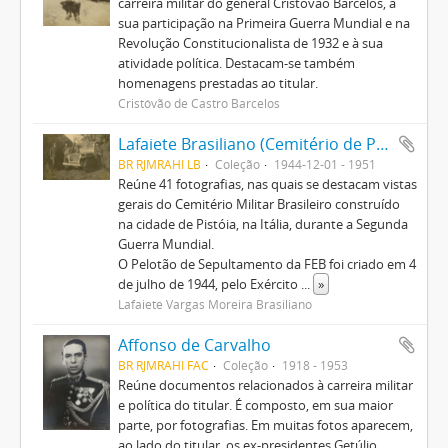
carreira militar do general Cristóvão Barcelos, à
sua participação na Primeira Guerra Mundial e na
Revolução Constitucionalista de 1932 e à sua
atividade política. Destacam-se também
homenagens prestadas ao titular.
Cristóvão de Castro Barcelos
Lafaiete Brasiliano (Cemitério de Pistoia)
BR RJMRAHI LB
Coleção
1944-12-01 - 1951
Reúne 41 fotografias, nas quais se destacam vistas
gerais do Cemitério Militar Brasileiro construído
na cidade de Pistóia, na Itália, durante a Segunda
Guerra Mundial.
O Pelotão de Sepultamento da FEB foi criado em 4
de julho de 1944, pelo Exército
...
»
Lafaiete Vargas Moreira Brasiliano
Affonso de Carvalho
BR RJMRAHI FAC
Coleção
1918 - 1953
Reúne documentos relacionados à carreira militar
e política do titular. É composto, em sua maior
parte, por fotografias. Em muitas fotos aparecem,
ao lado do titular, os ex-presidentes Getúlio