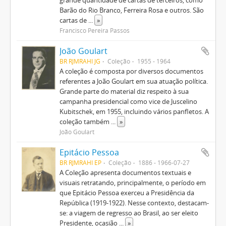
grande quantidade de cartas de terceiros, como
Barão do Rio Branco, Ferreira Rosa e outros. São
cartas de
...
»
Francisco Pereira Passos
João Goulart
BR RJMRAHI JG
Coleção
1955 - 1964
A coleção é composta por diversos documentos
referentes a João Goulart em sua atuação política.
Grande parte do material diz respeito à sua
campanha presidencial como vice de Juscelino
Kubitschek, em 1955, incluindo vários panfletos. A
coleção também
...
»
João Goulart
Epitácio Pessoa
BR RJMRAHI EP
Coleção
1886 - 1966-07-27
A Coleção apresenta documentos textuais e
visuais retratando, principalmente, o período em
que Epitácio Pessoa exerceu a Presidência da
República (1919-1922). Nesse contexto, destacam-
se: a viagem de regresso ao Brasil, ao ser eleito
Presidente, ocasião
...
»