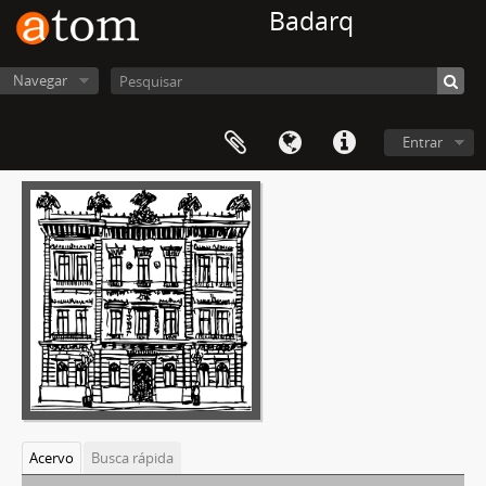
Badarq
Navegar
Entrar
Acervo
Busca rápida