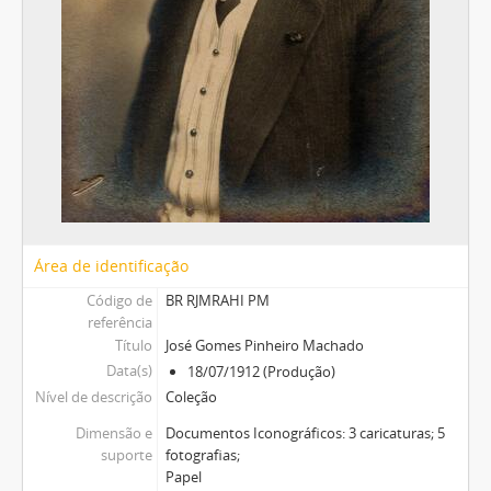
Área de identificação
Código de
BR RJMRAHI PM
referência
Título
José Gomes Pinheiro Machado
Data(s)
18/07/1912 (Produção)
Nível de descrição
Coleção
Dimensão e
Documentos Iconográficos: 3 caricaturas; 5
suporte
fotografias;
Papel