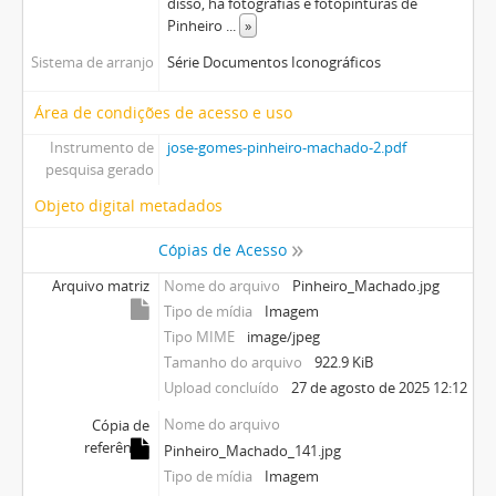
disso, há fotografias e fotopinturas de
Pinheiro
...
»
Sistema de arranjo
Série Documentos Iconográficos
Área de condições de acesso e uso
Instrumento de
jose-gomes-pinheiro-machado-2.pdf
pesquisa gerado
Objeto digital metadados
Cópias de Acesso
Arquivo matriz
Nome do arquivo
Pinheiro_Machado.jpg
Tipo de mídia
Imagem
Tipo MIME
image/jpeg
Tamanho do arquivo
922.9 KiB
Upload concluído
27 de agosto de 2025 12:12
Nome do arquivo
Cópia de
referência
Pinheiro_Machado_141.jpg
Tipo de mídia
Imagem