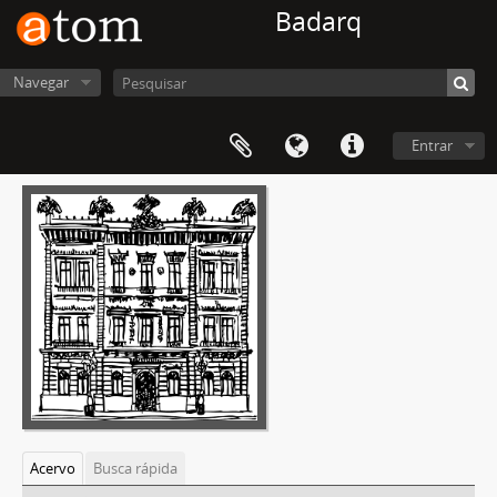
Badarq
Navegar
Entrar
Acervo
Busca rápida