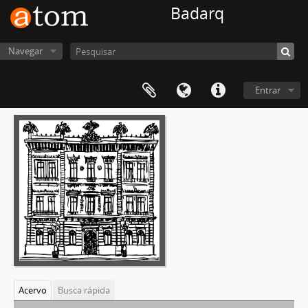
Badarq
Navegar
Entrar
Acervo
Busca rápida