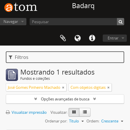
Badarq
Navegar
Entrar
Filtros
Mostrando 1 resultados
Fundos e coleções
José Gomes Pinheiro Machado
Com objetos digitais
Opções avançadas de busca
Visualizar impressão
Visualizar:
Ordenar por:
Título
Ordem:
Crescente