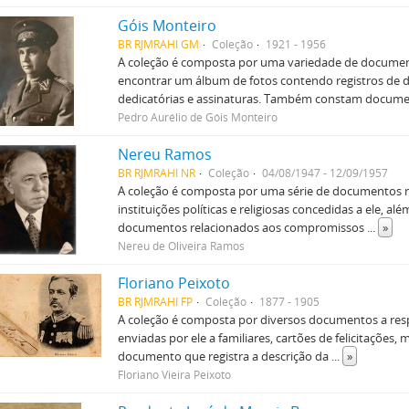
Góis Monteiro
BR RJMRAHI GM
Coleção
1921 - 1956
A coleção é composta por uma variedade de documento
encontrar um álbum de fotos contendo registros de 
dedicatórias e assinaturas. Também constam docum
Pedro Aurélio de Góis Monteiro
Nereu Ramos
BR RJMRAHI NR
Coleção
04/08/1947 - 12/09/1957
A coleção é composta por uma série de documentos r
instituições políticas e religiosas concedidas a ele, 
documentos relacionados aos compromissos
...
»
Nereu de Oliveira Ramos
Floriano Peixoto
BR RJMRAHI FP
Coleção
1877 - 1905
A coleção é composta por diversos documentos a respe
enviadas por ele a familiares, cartões de felicitaç
documento que registra a descrição da
...
»
Floriano Vieira Peixoto