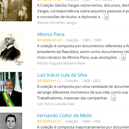
A Coleção Getúlio Vargas reúne textos, discursos, dec
Vargas; correspondência sobre assuntos pessoais e 
e concessões de títulos; e diplomas a
...
»
Getúlio Dornelles Vargas
Afonso Pena
BR RJMRAHI AP
Coleção
1885 - 1909
A coleção é composta por documentos referentes a A
presidente da República, assim como documentos rel
Inclui retratos de Afonso Pena, suas anotações
...
»
Afonso Augusto Moreira Pena
Luiz Inácio Lula da Silva
BR RJMRAHI LS
Coleção
1948 - 2023
A coleção é composta por uma variedade de documentos
abrange diferentes momentos de sua vida, como sua f
Trabalhadores, materiais das campanhas
...
»
Luiz Inácio Lula da Silva
Fernando Collor de Mello
BR RJMRAHI FC
Coleção
1989 - 1992
A coleção é composta majoritariamente por document