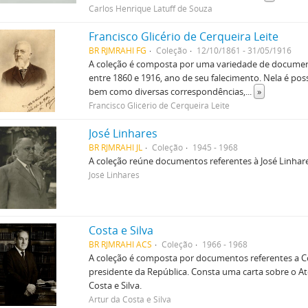
Carlos Henrique Latuff de Souza
Francisco Glicério de Cerqueira Leite
BR RJMRAHI FG
Coleção
12/10/1861 - 31/05/1916
A coleção é composta por uma variedade de documento
entre 1860 e 1916, ano de seu falecimento. Nela é poss
bem como diversas correspondências,
...
»
Francisco Glicério de Cerqueira Leite
José Linhares
BR RJMRAHI JL
Coleção
1945 - 1968
A coleção reúne documentos referentes à José Linhar
José Linhares
Costa e Silva
BR RJMRAHI ACS
Coleção
1966 - 1968
A coleção é composta por documentos referentes a Co
presidente da República. Consta uma carta sobre o At
Costa e Silva.
Artur da Costa e Silva