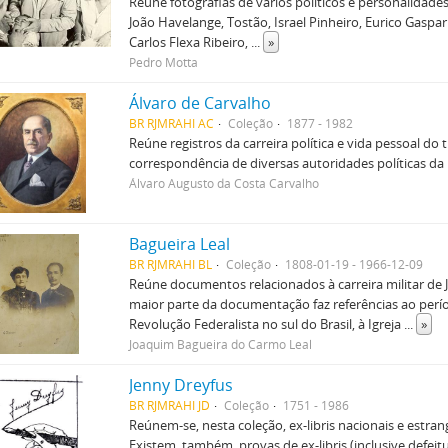
Reúne fotografias de vários políticos e personalidades
João Havelange, Tostão, Israel Pinheiro, Eurico Gaspar 
Carlos Flexa Ribeiro,
...
»
Pedro Motta
Álvaro de Carvalho
BR RJMRAHI AC
Coleção
1877 - 1982
Reúne registros da carreira política e vida pessoal do
correspondência de diversas autoridades políticas da 
Álvaro Augusto da Costa Carvalho
Bagueira Leal
BR RJMRAHI BL
Coleção
1808-01-19 - 1966-12-09
Reúne documentos relacionados à carreira militar de 
maior parte da documentação faz referências ao per
Revolução Federalista no sul do Brasil, à Igreja
...
»
Joaquim Bagueira do Carmo Leal
Jenny Dreyfus
BR RJMRAHI JD
Coleção
1751 - 1986
Reúnem-se, nesta coleção, ex-libris nacionais e estran
Existem, também, provas de ex-libris (inclusive defei