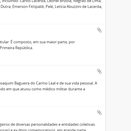
, incluindo: Carlos Lacerda, Leonel Brizola, Negrão de Lima,
Dutra, Emerson Fittipaldi, Pelé, Letícia Abuzzini de Lacerda,
 titular. É composto, em sua maior parte, por
Primeira República.
Joaquim Bagueira do Carmo Leal e de sua vida pessoal. A
íodo em que atuou como médico militar durante a
geiros de diversas personalidades e entidades coletivas.
tuosas) e ex-libris comemorativos, em grande parte