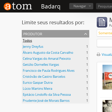
Badarq
Navegar
Limite seus resultados por:
F
produtor
Somente 
Todos
Jenny Dreyfus
1
Álvaro Augusto da Costa Carvalho
1
Visuali
Celina Vargas do Amaral Peixoto
1
Getúlio Dornelles Vargas
1
Francisco de Paula Rodrigues Alves
1
Cristóvão de Castro Barcelos
1
Eurico Gaspar Dutra
1
Lúcio Martins Meira
1
Epitácio Lindolfo da Silva Pessoa
1
Prudente José de Morais Barros
1