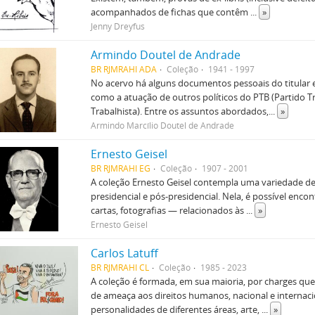
acompanhados de fichas que contêm
...
»
Jenny Dreyfus
Armindo Doutel de Andrade
BR RJMRAHI ADA
Coleção
1941 - 1997
No acervo há alguns documentos pessoais do titular 
como a atuação de outros políticos do PTB (Partido Tr
Trabalhista). Entre os assuntos abordados,
...
»
Armindo Marcílio Doutel de Andrade
Ernesto Geisel
BR RJMRAHI EG
Coleção
1907 - 2001
A coleção Ernesto Geisel contempla uma variedade d
presidencial e pós-presidencial. Nela, é possível en
cartas, fotografias — relacionados às
...
»
Ernesto Geisel
Carlos Latuff
BR RJMRAHI CL
Coleção
1985 - 2023
A coleção é formada, em sua maioria, por charges que f
de ameaça aos direitos humanos, nacional e intern
personalidades de diferentes áreas, arte,
...
»