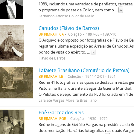
1989, incluindo uma variedade de panfletos, cartazes
o programa de posse de Collor, bem como
...
»
Fernando Affonso Collor de Mello
Canudos (Flávio de Barros)
BR RJMRAHI CA
Coleção
1897-08 - 1897-10
O Arquivo é composto por fotografias de Flávio de Bar
registrar a última expedição ao Arraial de Canudos. A
ponto de vista do exército,
...
»
Flávio de Barros
Lafaiete Brasiliano (Cemitério de Pistoia)
BR RJMRAHI LB
Coleção
1944-12-01 - 1951
Reúne 41 fotografias, nas quais se destacam vistas ger
Pistóia, na Itália, durante a Segunda Guerra Mundial.
O Pelotão de Sepultamento da FEB foi criado em 4 de 
Lafaiete Vargas Moreira Brasiliano
Enê Garcez dos Reis
BR RJMRAHI EGR
Coleção
1930 - 1972
Reúne imagens de Getúlio Vargas na presidência da R
documentação. Ha várias fotografias nas quais Vargas