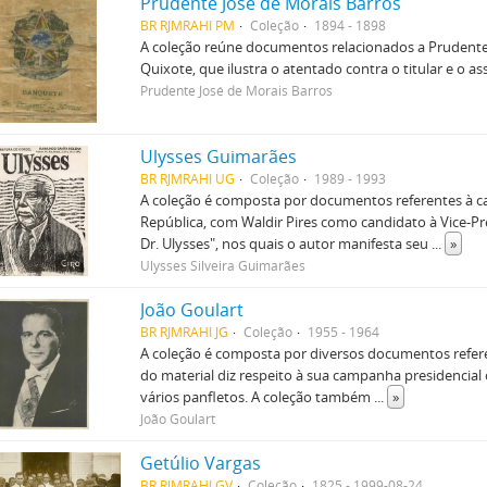
Prudente José de Morais Barros
BR RJMRAHI PM
Coleção
1894 - 1898
A coleção reúne documentos relacionados a Prudente
Quixote, que ilustra o atentado contra o titular e o a
Prudente José de Morais Barros
Ulysses Guimarães
BR RJMRAHI UG
Coleção
1989 - 1993
A coleção é composta por documentos referentes à ca
República, com Waldir Pires como candidato à Vice-P
Dr. Ulysses", nos quais o autor manifesta seu
...
»
Ulysses Silveira Guimarães
João Goulart
BR RJMRAHI JG
Coleção
1955 - 1964
A coleção é composta por diversos documentos refere
do material diz respeito à sua campanha presidencial 
vários panfletos. A coleção também
...
»
João Goulart
Getúlio Vargas
BR RJMRAHI GV
Coleção
1825 - 1999-08-24