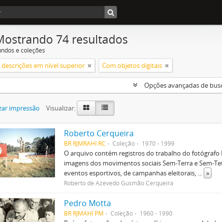
Mostrando 74 resultados
undos e coleções
descrições em nível superior
Com objetos digitais
Opções avançadas de bus
zar impressão
Visualizar:
Roberto Cerqueira
BR RJMRAHI RC
Coleção
1970 - 1999
O arquivo contém registros do trabalho do fotógraf
imagens dos movimentos sociais Sem-Terra e Sem-Teto
eventos esportivos, de campanhas eleitorais,
...
»
Roberto de Azevedo Gusmão Cerqueira
Pedro Motta
BR RJMAHI PM
Coleção
1960 - 1990