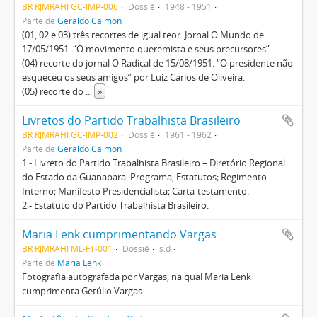
BR RJMRAHI GC-IMP-006
Dossiê
1948 - 1951
Parte de
Geraldo Calmon
(01, 02 e 03) três recortes de igual teor. Jornal O Mundo de
17/05/1951. “O movimento queremista e seus precursores”
(04) recorte do jornal O Radical de 15/08/1951. “O presidente não
esqueceu os seus amigos” por Luiz Carlos de Oliveira.
(05) recorte do
...
»
Livretos do Partido Trabalhista Brasileiro
BR RJMRAHI GC-IMP-002
Dossiê
1961 - 1962
Parte de
Geraldo Calmon
1 - Livreto do Partido Trabalhista Brasileiro – Diretório Regional
do Estado da Guanabara. Programa, Estatutos; Regimento
Interno; Manifesto Presidencialista; Carta-testamento.
2 - Estatuto do Partido Trabalhista Brasileiro.
Maria Lenk cumprimentando Vargas
BR RJMRAHI ML-FT-001
Dossiê
s.d
Parte de
Maria Lenk
Fotografia autografada por Vargas, na qual Maria Lenk
cumprimenta Getúlio Vargas.