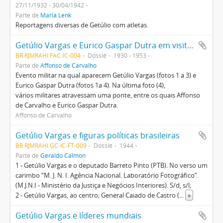
27/11/1932 - 30/04/1942
Parte de
Maria Lenk
Reportagens diversas de Getúlio com atletas.
Getúlio Vargas e Eurico Gaspar Dutra em visita militar
BR RJMRAHI FAC-IC-004
Dossiê
1930 - 1953
Parte de
Affonso de Carvalho
Evento militar na qual aparecem Getúlio Vargas (fotos 1 a 3) e
Eurico Gaspar Dutra (fotos 1a 4). Na última foto (4),
vários militares atravessam uma ponte, entre os quais Affonso
de Carvalho e Eurico Gaspar Dutra.
Affonso de Carvalho
Getúlio Vargas e figuras políticas brasileiras
BR RJMRAHI GC-IC-FT-009
Dossiê
1944
Parte de
Geraldo Calmon
1 - Getúlio Vargas e o deputado Barreto Pinto (PTB). No verso um
carimbo “M. J. N. I. Agência Nacional. Laboratório Fotográfico”.
(M.J.N.I - Ministério da Justiça e Negócios Interiores). S/d, s/l;
2 - Getúlio Vargas, ao centro; General Caiado de Castro (
...
»
Getúlio Vargas e líderes mundiais