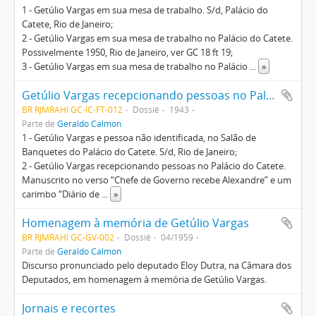
1 - Getúlio Vargas em sua mesa de trabalho. S/d, Palácio do
Catete, Rio de Janeiro;
2 - Getúlio Vargas em sua mesa de trabalho no Palácio do Catete.
Possivelmente 1950, Rio de Janeiro, ver GC 18 ft 19;
3 - Getúlio Vargas em sua mesa de trabalho no Palácio
...
»
Getúlio Vargas recepcionando pessoas no Palácio do Catete
BR RJMRAHI GC-IC-FT-012
Dossiê
1943
Parte de
Geraldo Calmon
1 - Getúlio Vargas e pessoa não identificada, no Salão de
Banquetes do Palácio do Catete. S/d, Rio de Janeiro;
2 - Getúlio Vargas recepcionando pessoas no Palácio do Catete.
Manuscrito no verso “Chefe de Governo recebe Alexandre” e um
carimbo “Diário de
...
»
Homenagem à memória de Getúlio Vargas
BR RJMRAHI GC-GV-002
Dossiê
04/1959
Parte de
Geraldo Calmon
Discurso pronunciado pelo deputado Eloy Dutra, na Câmara dos
Deputados, em homenagem à memória de Getúlio Vargas.
Jornais e recortes