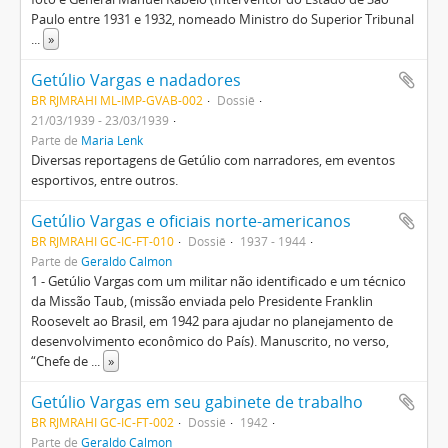
Paulo entre 1931 e 1932, nomeado Ministro do Superior Tribunal
...
»
Getúlio Vargas e nadadores
BR RJMRAHI ML-IMP-GVAB-002
Dossiê
21/03/1939 - 23/03/1939
Parte de
Maria Lenk
Diversas reportagens de Getúlio com narradores, em eventos
esportivos, entre outros.
Getúlio Vargas e oficiais norte-americanos
BR RJMRAHI GC-IC-FT-010
Dossiê
1937 - 1944
Parte de
Geraldo Calmon
1 - Getúlio Vargas com um militar não identificado e um técnico
da Missão Taub, (missão enviada pelo Presidente Franklin
Roosevelt ao Brasil, em 1942 para ajudar no planejamento de
desenvolvimento econômico do País). Manuscrito, no verso,
“Chefe de
...
»
Getúlio Vargas em seu gabinete de trabalho
BR RJMRAHI GC-IC-FT-002
Dossiê
1942
Parte de
Geraldo Calmon