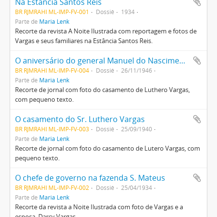
Na Estância Santos Reis
BR RJMRAHI ML-IMP-FV-001
Dossiê
1934
Parte de
Maria Lenk
Recorte da revista A Noite Ilustrada com reportagem e fotos de
Vargas e seus familiares na Estância Santos Reis.
O aniversário do general Manuel do Nascimento Vargas
BR RJMRAHI ML-IMP-FV-004
Dossiê
26/11/1946
Parte de
Maria Lenk
Recorte de jornal com foto do casamento de Luthero Vargas,
com pequeno texto.
O casamento do Sr. Luthero Vargas
BR RJMRAHI ML-IMP-FV-003
Dossiê
25/09/1940
Parte de
Maria Lenk
Recorte de jornal com foto do casamento de Lutero Vargas, com
pequeno texto.
O chefe de governo na fazenda S. Mateus
BR RJMRAHI ML-IMP-FV-002
Dossiê
25/04/1934
Parte de
Maria Lenk
Recorte da revista a Noite Ilustrada com foto de Vargas e a
esposa, Darcy Vargas.