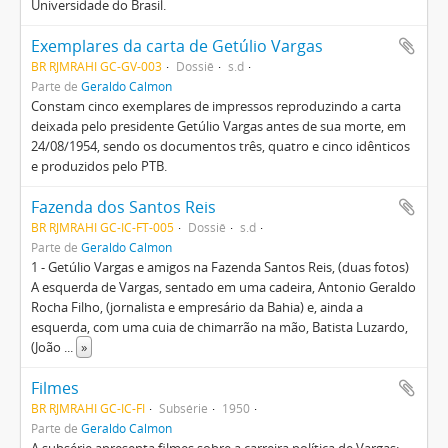
Universidade do Brasil.
Exemplares da carta de Getúlio Vargas
BR RJMRAHI GC-GV-003
Dossiê
s.d
Parte de
Geraldo Calmon
Constam cinco exemplares de impressos reproduzindo a carta
deixada pelo presidente Getúlio Vargas antes de sua morte, em
24/08/1954, sendo os documentos três, quatro e cinco idênticos
e produzidos pelo PTB.
Fazenda dos Santos Reis
BR RJMRAHI GC-IC-FT-005
Dossiê
s.d
Parte de
Geraldo Calmon
1 - Getúlio Vargas e amigos na Fazenda Santos Reis, (duas fotos)
A esquerda de Vargas, sentado em uma cadeira, Antonio Geraldo
Rocha Filho, (jornalista e empresário da Bahia) e, ainda a
esquerda, com uma cuia de chimarrão na mão, Batista Luzardo,
(João
...
»
Filmes
BR RJMRAHI GC-IC-FI
Subsérie
1950
Parte de
Geraldo Calmon