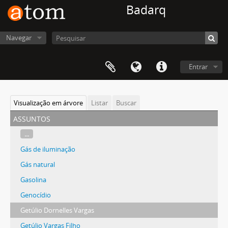
Badarq
Navegar
Entrar
Visualização em árvore
Listar
Buscar
assuntos
...
Gás de iluminação
Gás natural
Gasolina
Genocídio
Getúlio Dornelles Vargas
Getúlio Vargas Filho