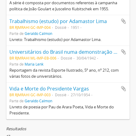
A série é composta por documentos referentes à campanha
política de João Goulart e Juscelino Kubitschek em 1955.
Trabalhismo (estudo) por Adamastor Lima
BR RJMRAHI GC-IMP-004
Dossiê
1951
Parte de
Geraldo Calmon
Livreto: Trabalhismo (estudo) por Adamastor Lima.
Universitários do Brasil numa demonstração esportiva, na data natalícia do presidente Vargas
BR RJMRAHI ML-IMP-EB-006
Dossiê
30/04/1942
Parte de
Maria Lenk
Reportagem da revista Esporte Ilustrado, 5º ano, nº 212, com
várias fotos de universitários.
Vida e Morte do Presidente Vargas
BR RJMRAHI GC-IMP-003
Dossiê
27/10/1954
Parte de
Geraldo Calmon
Livreto de poesia por Pau de Arara Poeta, Vida e Morte do
Presidente.
Resultados