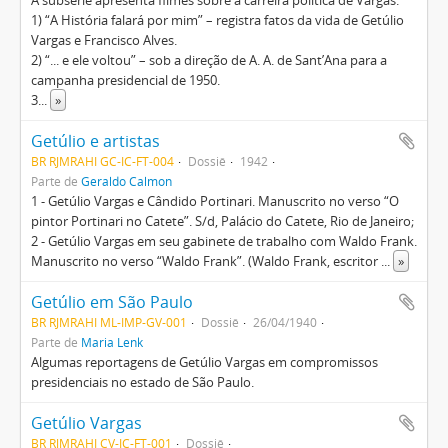
A subsérie apresenta filmes sobre a carreira política de Vargas:
1) “A História falará por mim” – registra fatos da vida de Getúlio
Vargas e Francisco Alves.
2) “... e ele voltou” – sob a direção de A. A. de Sant’Ana para a
campanha presidencial de 1950.
3
...
»
Getúlio e artistas
BR RJMRAHI GC-IC-FT-004
Dossiê
1942
Parte de
Geraldo Calmon
1 - Getúlio Vargas e Cândido Portinari. Manuscrito no verso “O
pintor Portinari no Catete”. S/d, Palácio do Catete, Rio de Janeiro;
2 - Getúlio Vargas em seu gabinete de trabalho com Waldo Frank.
Manuscrito no verso “Waldo Frank”. (Waldo Frank, escritor
...
»
Getúlio em São Paulo
BR RJMRAHI ML-IMP-GV-001
Dossiê
26/04/1940
Parte de
Maria Lenk
Algumas reportagens de Getúlio Vargas em compromissos
presidenciais no estado de São Paulo.
Getúlio Vargas
BR RJMRAHI CV-IC-FT-001
Dossiê