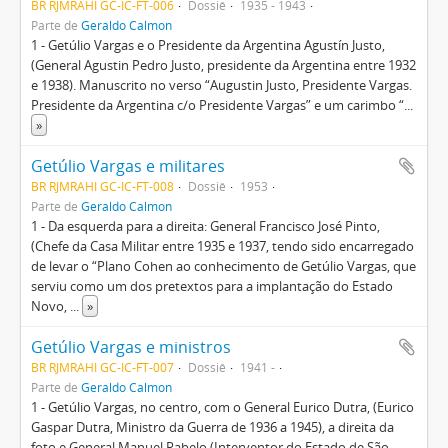
BR RJMRAHI GC-IC-FT-006
Dossiê
1935 - 1943
Parte de
Geraldo Calmon
1 - Getúlio Vargas e o Presidente da Argentina Agustín Justo,
(General Agustin Pedro Justo, presidente da Argentina entre 1932
e 1938). Manuscrito no verso “Augustin Justo, Presidente Vargas.
Presidente da Argentina c/o Presidente Vargas” e um carimbo “
...
»
Getúlio Vargas e militares
BR RJMRAHI GC-IC-FT-008
Dossiê
1953
Parte de
Geraldo Calmon
1 - Da esquerda para a direita: General Francisco José Pinto,
(Chefe da Casa Militar entre 1935 e 1937, tendo sido encarregado
de levar o “Plano Cohen ao conhecimento de Getúlio Vargas, que
serviu como um dos pretextos para a implantação do Estado
Novo,
...
»
Getúlio Vargas e ministros
BR RJMRAHI GC-IC-FT-007
Dossiê
1941 -
Parte de
Geraldo Calmon
1 - Getúlio Vargas, no centro, com o General Eurico Dutra, (Eurico
Gaspar Dutra, Ministro da Guerra de 1936 a 1945), a direita da
foto e General Manuel Rabelo (Interventor do Estado de São