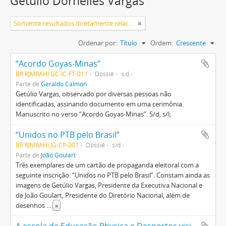
Getúlio Dornelles Vargas
Somente resultados diretamente relacionados
Ordenar por:
Título
Ordem:
Crescente
“Acordo Goyas-Minas”
BR RJMRAHI GC-IC-FT-011
Dossiê
s.d
Parte de
Geraldo Calmon
Getúlio Vargas, observado por diversas pessoas não
identificadas, assinando documento em uma cerimônia.
Manuscrito no verso “Acordo Goyas-Minas”. S/d, s/l;
“Unidos no PTB pelo Brasil”
BR RJMRAHI JG-CP-007
Dossiê
s/d
Parte de
João Goulart
Três exemplares de um cartão de propaganda eleitoral com a
seguinte inscrição: “Unidos no PTB pelo Brasil”. Constam ainda as
imagens de Getúlio Vargas, Presidente da Executiva Nacional e
de João Goulart, Presidente do Diretório Nacional, além de
desenhos
...
»