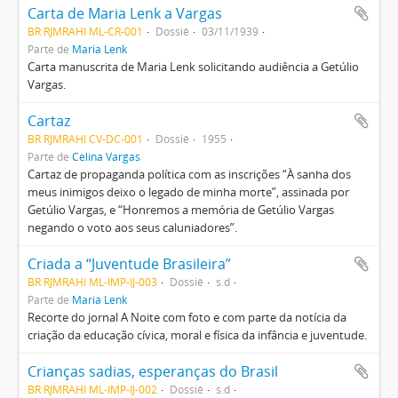
Carta de Maria Lenk a Vargas
BR RJMRAHI ML-CR-001
Dossiê
03/11/1939
Parte de
Maria Lenk
Carta manuscrita de Maria Lenk solicitando audiência a Getúlio
Vargas.
Cartaz
BR RJMRAHI CV-DC-001
Dossiê
1955
Parte de
Celina Vargas
Cartaz de propaganda política com as inscrições “À sanha dos
meus inimigos deixo o legado de minha morte”, assinada por
Getúlio Vargas, e “Honremos a memória de Getúlio Vargas
negando o voto aos seus caluniadores”.
Criada a “Juventude Brasileira”
BR RJMRAHI ML-IMP-IJ-003
Dossiê
s.d
Parte de
Maria Lenk
Recorte do jornal A Noite com foto e com parte da notícia da
criação da educação cívica, moral e física da infância e juventude.
Crianças sadias, esperanças do Brasil
BR RJMRAHI ML-IMP-IJ-002
Dossiê
s.d