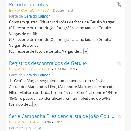
Recortes de fotos
BR RJMRAHI GC-IMP-007
Dossiê
s.d
Parte de
Geraldo Calmon
Constam quatro (04) reproduções de fotos de Getúlio Vargas.
(01) recorte de reprodução fotográfica ampliada de Getúlio
Vargas de perfil;
(02) recorte de reprodução fotográfica ampliada de Getúlio
Vargas de óculos;
(03) recorte de foto de Getúlio Vargas de
...
»
Registros descontraídos de Getúlio
BR RJMRAHI GC-IC-FT-001
Dossiê
s.d
Parte de
Geraldo Calmon
1 - Getúlio Vargas segurando uma bandeja com refeição,
Alexandre Marcondes Filho, (Alexandre Marcondes Machado
Filho, Ministro do Trabalho, Indústria e Comércio, entre 1941 e
1945), e pessoa não identificada, em um refeitório do SAPS,
(Serviço de
...
»
Série Campanha Presidencialista de João Goulart e Juscelino Kubitscheck
BR RJMRAHI JG-CP
Série
1955
Parte de
João Goulart