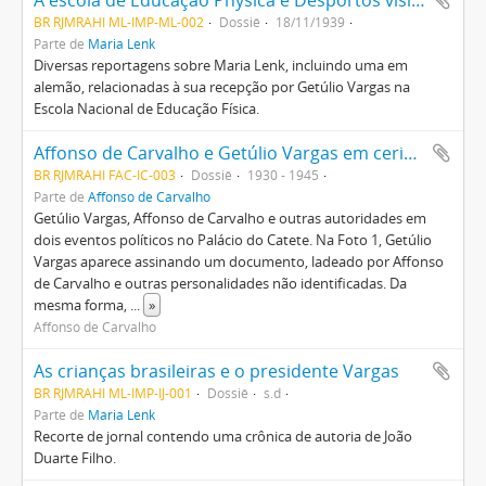
A escola de Educação Physica e Desportos visita o presidente Vargas.
BR RJMRAHI ML-IMP-ML-002
Dossiê
18/11/1939
Parte de
Maria Lenk
Diversas reportagens sobre Maria Lenk, incluindo uma em
alemão, relacionadas à sua recepção por Getúlio Vargas na
Escola Nacional de Educação Física.
Affonso de Carvalho e Getúlio Vargas em cerimônias no Palácio do Catete
BR RJMRAHI FAC-IC-003
Dossiê
1930 - 1945
Parte de
Affonso de Carvalho
Getúlio Vargas, Affonso de Carvalho e outras autoridades em
dois eventos políticos no Palácio do Catete. Na Foto 1, Getúlio
Vargas aparece assinando um documento, ladeado por Affonso
de Carvalho e outras personalidades não identificadas. Da
mesma forma,
...
»
Affonso de Carvalho
As crianças brasileiras e o presidente Vargas
BR RJMRAHI ML-IMP-IJ-001
Dossiê
s.d
Parte de
Maria Lenk
Recorte de jornal contendo uma crônica de autoria de João
Duarte Filho.