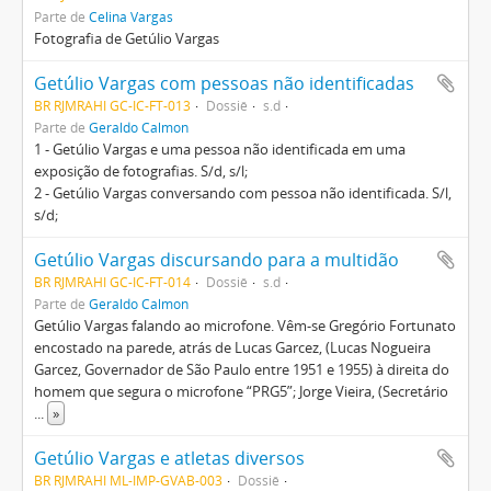
Parte de
Celina Vargas
Fotografia de Getúlio Vargas
Getúlio Vargas com pessoas não identificadas
BR RJMRAHI GC-IC-FT-013
Dossiê
s.d
Parte de
Geraldo Calmon
1 - Getúlio Vargas e uma pessoa não identificada em uma
exposição de fotografias. S/d, s/l;
2 - Getúlio Vargas conversando com pessoa não identificada. S/l,
s/d;
Getúlio Vargas discursando para a multidão
BR RJMRAHI GC-IC-FT-014
Dossiê
s.d
Parte de
Geraldo Calmon
Getúlio Vargas falando ao microfone. Vêm-se Gregório Fortunato
encostado na parede, atrás de Lucas Garcez, (Lucas Nogueira
Garcez, Governador de São Paulo entre 1951 e 1955) à direita do
homem que segura o microfone “PRG5”; Jorge Vieira, (Secretário
...
»
Getúlio Vargas e atletas diversos
BR RJMRAHI ML-IMP-GVAB-003
Dossiê