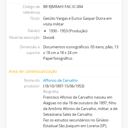
Código de
BR RJMRAHI FAC-IC-004
referência
Título
Getúlio Vargas e Eurico Gaspar Dutra em
visita militar
Data(s)
1930 - 1953 (Produção)
Nível de descrição
Dossiê
Dimensão e
Documentos iconográficos: 05 itens; p&b; 13
suporte
x 18 cm a 18 x 24 cm
Papel fotográfico.
Área de contextualização
Nome do
Affonso de Carvalho
produtor
(18/10/1897-15/06/1953)
Biografia
Francisco Afonso de Carvalho nasceu em
Alagoas no dia 18 de outubro de 1897, filho
de Antônio Afonso de Carvalho, militar, e de
Sebastiana Sales de Carvalho.
Fez os estudos secundários no Ginásio
Estadual São Joaquim em Lorena (SP),