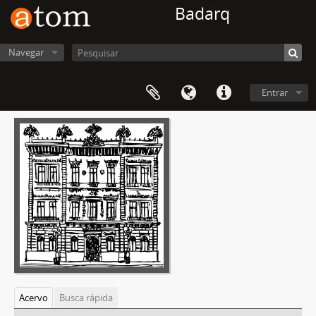
Badarq
Navegar
Entrar
Acervo
Busca rápida