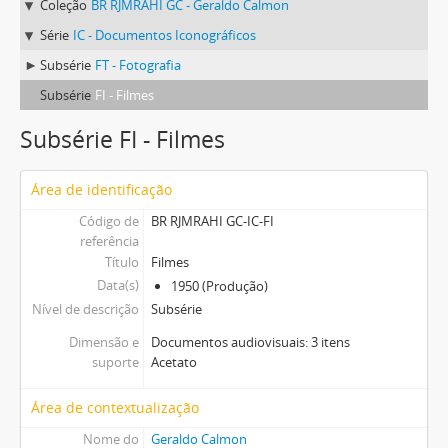
Coleção
BR RJMRAHI GC - Geraldo Calmon
Série
IC - Documentos Iconográficos
Subsérie
FT - Fotografia
Subsérie
FI - Filmes
Subsérie FI - Filmes
Área de identificação
Código de
BR RJMRAHI GC-IC-FI
referência
Título
Filmes
Data(s)
1950 (Produção)
Nível de descrição
Subsérie
Dimensão e
Documentos audiovisuais: 3 itens
suporte
Acetato
Área de contextualização
Nome do
Geraldo Calmon