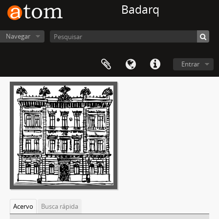
Badarq
Navegar
Entrar
Acervo
Busca rápida