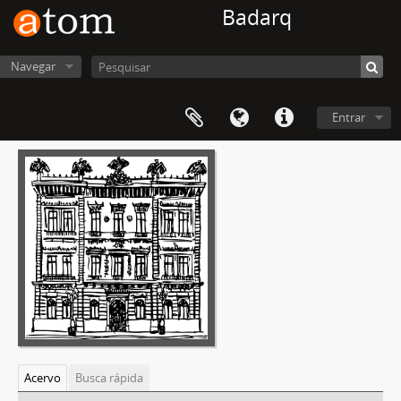
Badarq
Navegar
Entrar
Acervo
Busca rápida