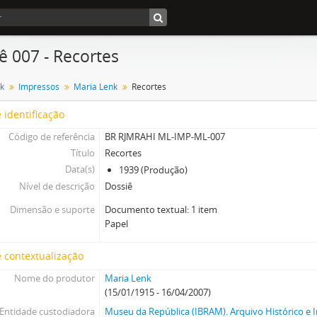
ê 007 - Recortes
k
Impressos
Maria Lenk
Recortes
 identificação
Código de referência
BR RJMRAHI ML-IMP-ML-007
Título
Recortes
Data(s)
1939 (Produção)
Nível de descrição
Dossiê
Dimensão e suporte
Documento textual: 1 item
Papel
 contextualização
Nome do produtor
Maria Lenk
(15/01/1915 - 16/04/2007)
Entidade custodiadora
Museu da República (IBRAM). Arquivo Histórico e I