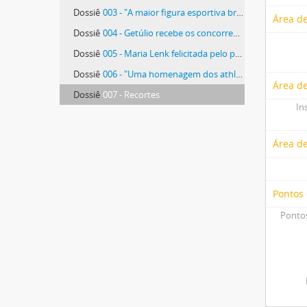
Dossiê
003 - "A maior figura esportiva brasileira do momento"
Área de
Dossiê
004 - Getúlio recebe os concorrentes ao primeiro campeonato infanto-juvenil de natação
Dossiê
005 - Maria Lenk felicitada pelo presidente Vargas
Dossiê
006 - "Uma homenagem dos athletas da Escola de Educação Physica ao presidente Getúlio Vargas"
Área de
Dossiê
007 - Recortes
In
Área d
Pontos
Pontos