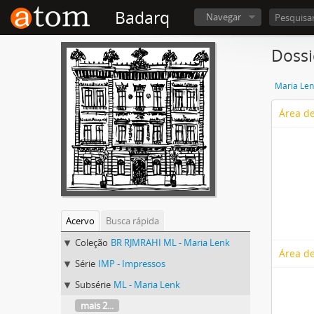
Badarq
Navegar
Dossi
Maria Len
Área de
Acervo
Busca rápida
Coleção
BR RJMRAHI ML - Maria Lenk
Área de
Série
IMP - Impressos
Subsérie
ML - Maria Lenk
mais 2...