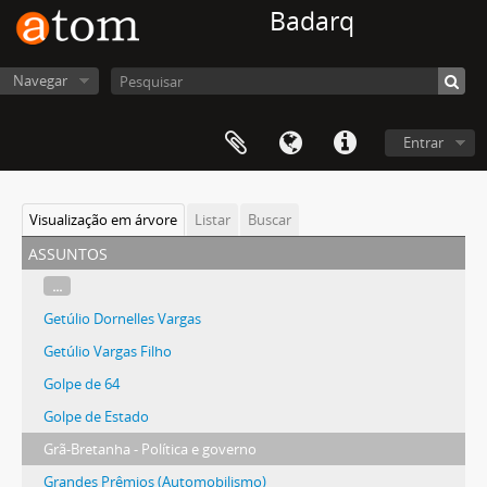
Badarq
Navegar
Entrar
Visualização em árvore
Listar
Buscar
assuntos
...
Getúlio Dornelles Vargas
Getúlio Vargas Filho
Golpe de 64
Golpe de Estado
Grã-Bretanha - Política e governo
Grandes Prêmios (Automobilismo)