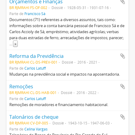
Orçamentos e Finanças
BR RJMRAHI FS-OF-002
Dossiê
1928-05-31 - 1931-07-16
Parte de
Francisco Sá
Documentos (71) referentes a diversos assuntos, tais como:
informações sobre a conta bancária pessoal de Francisco Sá e de
Carlos Accioly de Sá; empréstimo; atividades agrícolas; verbas
para duas estradas de ferro; arrecadações de impostos; parecer;
...
»
Reforma da Previdência
BR RJMRAHI CL-DS-PREV-001
Dossiê
2016 - 2021
Parte de
Carlos Latuff
Mudanças na previdência social e impactos na aposentadoria.
Remoções
BR RJMRAHI CL-DS-HAB-001
Dossiê
2016 - 2022
Parte de
Carlos Latuff
Remoções de moradores e financiamento habitacional.
Talonários de cheque
BR RJMRAHI CV-DP-005
Dossiê
1943-10-15 - 1947-06-03
Parte de
Celina Vargas