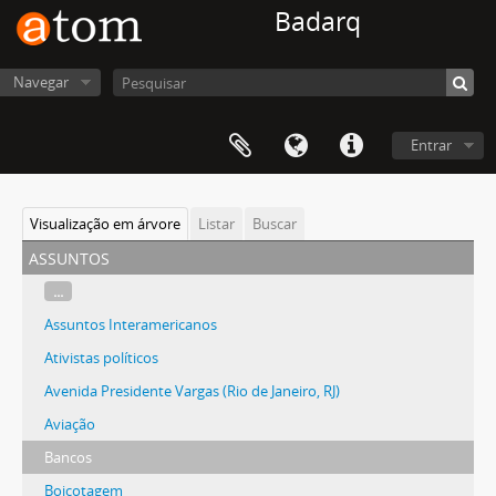
Badarq
Navegar
Entrar
Visualização em árvore
Listar
Buscar
assuntos
...
Assuntos Interamericanos
Ativistas políticos
Avenida Presidente Vargas (Rio de Janeiro, RJ)
Aviação
Bancos
Boicotagem