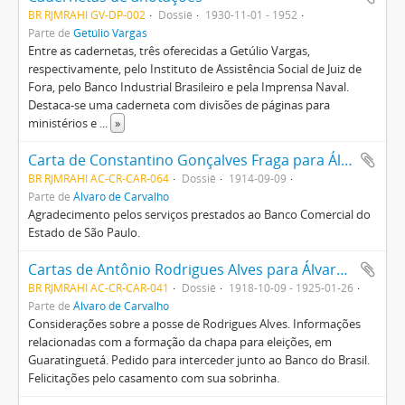
BR RJMRAHI GV-DP-002
Dossiê
1930-11-01 - 1952
Parte de
Getúlio Vargas
Entre as cadernetas, três oferecidas a Getúlio Vargas,
respectivamente, pelo Instituto de Assistência Social de Juiz de
Fora, pelo Banco Industrial Brasileiro e pela Imprensa Naval.
Destaca-se uma caderneta com divisões de páginas para
ministérios e
...
»
Carta de Constantino Gonçalves Fraga para Álvaro de Carvalho
BR RJMRAHI AC-CR-CAR-064
Dossiê
1914-09-09
Parte de
Álvaro de Carvalho
Agradecimento pelos serviços prestados ao Banco Comercial do
Estado de São Paulo.
Cartas de Antônio Rodrigues Alves para Álvaro de Carvalho
BR RJMRAHI AC-CR-CAR-041
Dossiê
1918-10-09 - 1925-01-26
Parte de
Álvaro de Carvalho
Considerações sobre a posse de Rodrigues Alves. Informações
relacionadas com a formação da chapa para eleições, em
Guaratinguetá. Pedido para interceder junto ao Banco do Brasil.
Felicitações pelo casamento com sua sobrinha.