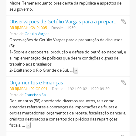
Michel Temer enquanto presidente da república e aspectos de
seu governo.
Observações de Getúlio Vargas para a preparação de discursos
BR RJMRAHI GV-PI-005
Dossiê
1950
Parte de
Getúlio Vargas
Observações de Getúlio Vargas para a preparação de discursos
(5):
1- Sobre a descoberta, produção e defesa do petróleo nacional, e
a implementação de políticas que deem condições dignas de
trabalho aos brasileiros;
2- Exaltando o Rio Grande de Sul,
...
»
Orçamentos e Finanças
BR RJMRAHI FS-OF-001
Dossiê
1921-09-02 - 1929-09-30
Parte de
Francisco Sá
Documentos (58) abordando diversos assuntos, tais como:
emendas referentes a cobranças de importações de frutas e
outras mercadorias; orçamentos da receita; fiscalização bancária;
créditos destinados a consertos dos prédios das repartições
fiscais;
...
»