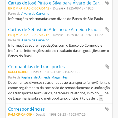
Cartas de José Pinto e Silva para Álvaro de Carvalho
BR RJMRAHI AC-CR-CAR-142
Dossiê
1925-08-18 - 1926
Parte de
Álvaro de Carvalho
Informações relacionadas com dívida do Banco de São Paulo.
Cartas de Sebastião Adelino de Almeida Prado para Álvaro de Carvalho
BR RJMRAHI AC-CR-CAR-216
Dossiê
1925-07-31 - 1929-11-22
Parte de
Álvaro de Carvalho
Informações sobre negociações com o Banco do Comércio e
Indústria. Informações sobre o resultado das negociações com o
Banco do Brasil.
Companhias de Transportes
RAM-CIA-009
Dossiê
1959-12-01 - 1962-11-30
Parte de
Raphael de Almeida Magalhães
Documentos diversos relacionados ao transporte ferroviário, tais
como: regulamento da comissão de remodelamento e unificação
dos transportes ferroviários; pareceres; relatórios; livro do Clube
de Engenharia sobre o metropolitano; ofícios; títulos de
...
»
Correspondências
RAM-CR-CA-009
Dossiê
1963-03-23 - 1963-07-29