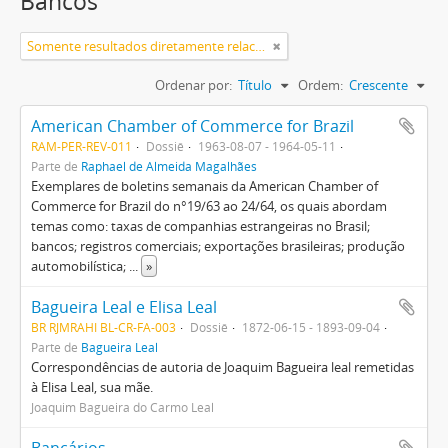
Bancos
Somente resultados diretamente relacionados
Ordenar por:
Título
Ordem:
Crescente
American Chamber of Commerce for Brazil
RAM-PER-REV-011
Dossiê
1963-08-07 - 1964-05-11
Parte de
Raphael de Almeida Magalhães
Exemplares de boletins semanais da American Chamber of
Commerce for Brazil do n°19/63 ao 24/64, os quais abordam
temas como: taxas de companhias estrangeiras no Brasil;
bancos; registros comerciais; exportações brasileiras; produção
automobilística;
...
»
Bagueira Leal e Elisa Leal
BR RJMRAHI BL-CR-FA-003
Dossiê
1872-06-15 - 1893-09-04
Parte de
Bagueira Leal
Correspondências de autoria de Joaquim Bagueira leal remetidas
à Elisa Leal, sua mãe.
Joaquim Bagueira do Carmo Leal