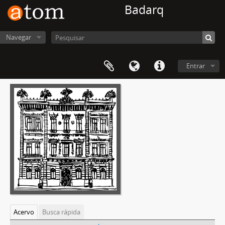
Badarq
Navegar
Entrar
Acervo
Busca rápida