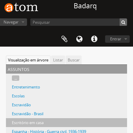
Badarq
Navegar
Entrar
Visualização em árvore
Listar
Buscar
assuntos
...
Entretenimento
Escolas
Escravidão
Escravidão - Brasil
Escritório em casa
Espanha - História - Guerra civil, 1936-1939