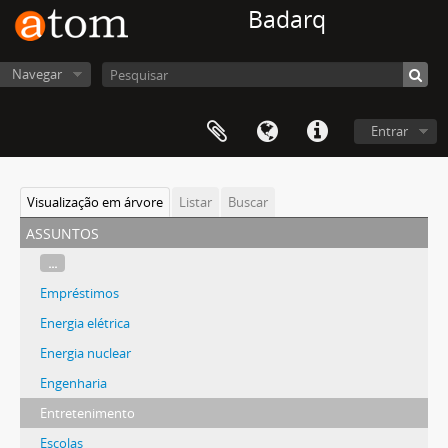
Badarq
Navegar
Entrar
Visualização em árvore
Listar
Buscar
assuntos
...
Empréstimos
Energia elétrica
Energia nuclear
Engenharia
Entretenimento
Escolas