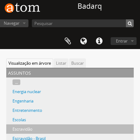
Badarq
Navegar
Entrar
Visualização em árvore
Listar
Buscar
assuntos
...
Energia nuclear
Engenharia
Entretenimento
Escolas
Escravidão
Escravidão - Brasil