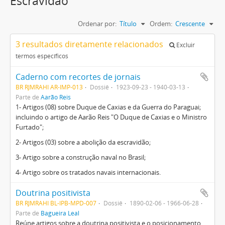
Escravidão
Ordenar por:
Título
Ordem:
Crescente
3 resultados diretamente relacionados
Excluir
termos específicos
Caderno com recortes de jornais
BR RJMRAHI AR-IMP-013
Dossiê
1923-09-23 - 1940-03-13
Parte de
Aarão Reis
1- Artigos (08) sobre Duque de Caxias e da Guerra do Paraguai;
incluindo o artigo de Aarão Reis "O Duque de Caxias e o Ministro
Furtado";
2- Artigos (03) sobre a abolição da escravidão;
3- Artigo sobre a construção naval no Brasil;
4- Artigo sobre os tratados navais internacionais.
Doutrina positivista
BR RJMRAHI BL-IPB-MPD-007
Dossiê
1890-02-06 - 1966-06-28
Parte de
Bagueira Leal
Reúne artigos sobre a doutrina positivista e o posicionamento