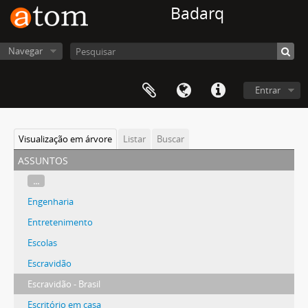
Badarq
Navegar
Entrar
Visualização em árvore
Listar
Buscar
assuntos
...
Engenharia
Entretenimento
Escolas
Escravidão
Escravidão - Brasil
Escritório em casa