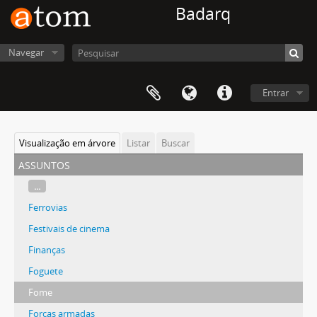
Badarq
Navegar
Entrar
Visualização em árvore
Listar
Buscar
assuntos
...
Ferrovias
Festivais de cinema
Finanças
Foguete
Fome
Forças armadas