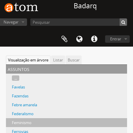
Badarq
Navegar
Entrar
Visualização em árvore
Listar
Buscar
assuntos
...
Favelas
Fazendas
Febre amarela
Federalismo
Feminismo
Ferrovias