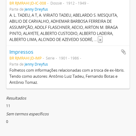
BR RJMRAHI JD-IC-008
Dossiê
1912 - 1949
Parte de
Jenny Dreyfus
A. L. TADEU, A T, A. VIRIATO TADEU, ABELARDO S. MESQUITA,
ABILIO DE CARVALHO, ADHEMAR BARBOSA FERREIRA DE
ASSUMPÇÃO, ADOLF FLASCHNER, AECIO, AIRTON M. BRAGA
PINTO, ALAYETE, ALBERTO CUSTODIO, ALBERTO LADEIRA,
ALBERTO LIMA, ALCINDO DE AZEVEDO SODRÉ,
...
»
Impressos
BR RJMRAHI JD-IMP
Série
1901 - 1986
Parte de
Jenny Dreyfus
Folhetos com informações relacionadas com a troca de ex-libris.
Tendo como autores: Antônio Luiz Tadeu, Fernando Botas e
Antônio Tomaz.
Resultados
11
Sem termos específicos
0