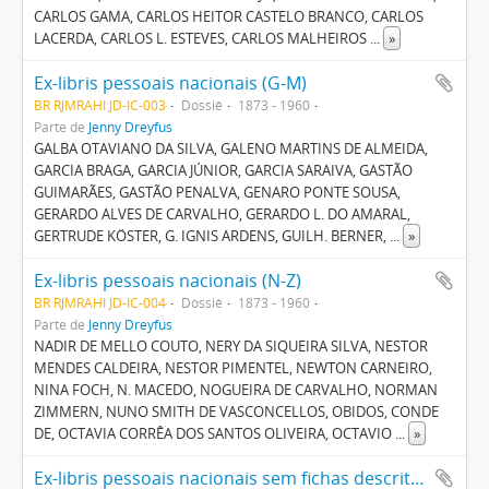
CARLOS GAMA, CARLOS HEITOR CASTELO BRANCO, CARLOS
LACERDA, CARLOS L. ESTEVES, CARLOS MALHEIROS
...
»
Ex-libris pessoais nacionais (G-M)
BR RJMRAHI JD-IC-003
Dossiê
1873 - 1960
Parte de
Jenny Dreyfus
GALBA OTAVIANO DA SILVA, GALENO MARTINS DE ALMEIDA,
GARCIA BRAGA, GARCIA JÚNIOR, GARCIA SARAIVA, GASTÃO
GUIMARÃES, GASTÃO PENALVA, GENARO PONTE SOUSA,
GERARDO ALVES DE CARVALHO, GERARDO L. DO AMARAL,
GERTRUDE KÖSTER, G. IGNIS ARDENS, GUILH. BERNER,
...
»
Ex-libris pessoais nacionais (N-Z)
BR RJMRAHI JD-IC-004
Dossiê
1873 - 1960
Parte de
Jenny Dreyfus
NADIR DE MELLO COUTO, NERY DA SIQUEIRA SILVA, NESTOR
MENDES CALDEIRA, NESTOR PIMENTEL, NEWTON CARNEIRO,
NINA FOCH, N. MACEDO, NOGUEIRA DE CARVALHO, NORMAN
ZIMMERN, NUNO SMITH DE VASCONCELLOS, OBIDOS, CONDE
DE, OCTAVIA CORRÊA DOS SANTOS OLIVEIRA, OCTAVIO
...
»
Ex-libris pessoais nacionais sem fichas descritivas (A-Z)