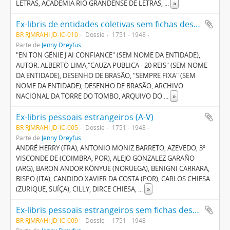
LETRAS, ACADEMIA RIO GRANDENSE DE LETRAS,
...
»
Ex-libris de entidades coletivas sem fichas descritivas (A-Z)
BR RJMRAHI JD-IC-010
Dossiê
1751 - 1948
Parte de
Jenny Dreyfus
"EN TON GÉNIE J'AI CONFIANCE" (SEM NOME DA ENTIDADE),
AUTOR: ALBERTO LIMA,"CAUZA PUBLICA - 20 REIS" (SEM NOME
DA ENTIDADE), DESENHO DE BRASÃO, "SEMPRE FIXA" (SEM
NOME DA ENTIDADE), DESENHO DE BRASÃO, ARCHIVO
NACIONAL DA TORRE DO TOMBO, ARQUIVO DO
...
»
Ex-libris pessoais estrangeiros (A-V)
BR RJMRAHI JD-IC-005
Dossiê
1751 - 1948
Parte de
Jenny Dreyfus
ANDRÉ HERRY (FRA), ANTONIO MONIZ BARRETO, AZEVEDO, 3º
VISCONDE DE (COIMBRA, POR), ALEJO GONZALEZ GARAÑO
(ARG), BARON ANDOR KÖNYUE (NORUEGA), BENIGNI CARRARA,
BISPO (ITA), CANDIDO XAVIER DA COSTA (POR), CARLOS CHIESA
(ZURIQUE, SUÍÇA), CILLY, DIRCE CHIESA,
...
»
Ex-libris pessoais estrangeiros sem fichas descritivas (A-Z)
BR RJMRAHI JD-IC-009
Dossiê
1751 - 1948