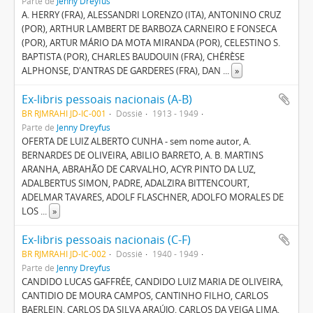
Parte de
Jenny Dreyfus
A. HERRY (FRA), ALESSANDRI LORENZO (ITA), ANTONINO CRUZ
(POR), ARTHUR LAMBERT DE BARBOZA CARNEIRO E FONSECA
(POR), ARTUR MÁRIO DA MOTA MIRANDA (POR), CELESTINO S.
BAPTISTA (POR), CHARLES BAUDOUIN (FRA), CHÉRÈSE
ALPHONSE, D'ANTRAS DE GARDERES (FRA), DAN
...
»
Ex-libris pessoais nacionais (A-B)
BR RJMRAHI JD-IC-001
Dossiê
1913 - 1949
Parte de
Jenny Dreyfus
OFERTA DE LUIZ ALBERTO CUNHA - sem nome autor, A.
BERNARDES DE OLIVEIRA, ABILIO BARRETO, A. B. MARTINS
ARANHA, ABRAHÃO DE CARVALHO, ACYR PINTO DA LUZ,
ADALBERTUS SIMON, PADRE, ADALZIRA BITTENCOURT,
ADELMAR TAVARES, ADOLF FLASCHNER, ADOLFO MORALES DE
LOS
...
»
Ex-libris pessoais nacionais (C-F)
BR RJMRAHI JD-IC-002
Dossiê
1940 - 1949
Parte de
Jenny Dreyfus
CANDIDO LUCAS GAFFRÉE, CANDIDO LUIZ MARIA DE OLIVEIRA,
CANTIDIO DE MOURA CAMPOS, CANTINHO FILHO, CARLOS
BAERLEIN, CARLOS DA SILVA ARAÚJO, CARLOS DA VEIGA LIMA,