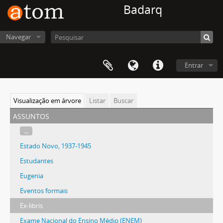
Badarq
Navegar
Entrar
Visualização em árvore
Listar
Buscar
assuntos
...
Estado Novo, 1937-1945
Estudantes
Eugenia
Eventos formais
Ex-libris
Exame Nacional do Ensino Médio (ENEM)