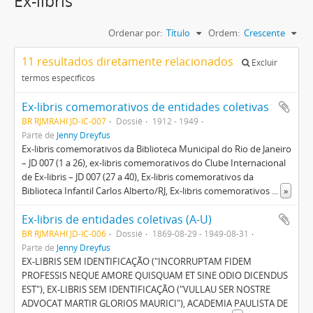
Ex-libris
Ordenar por:
Título
Ordem:
Crescente
11 resultados diretamente relacionados
Excluir
termos específicos
Ex-libris comemorativos de entidades coletivas
BR RJMRAHI JD-IC-007
Dossiê
1912 - 1949
Parte de
Jenny Dreyfus
Ex-libris comemorativos da Biblioteca Municipal do Rio de Janeiro
– JD 007 (1 a 26), ex-libris comemorativos do Clube Internacional
de Ex-libris – JD 007 (27 a 40), Ex-libris comemorativos da
Biblioteca Infantil Carlos Alberto/RJ, Ex-libris comemorativos
...
»
Ex-libris de entidades coletivas (A-U)
BR RJMRAHI JD-IC-006
Dossiê
1869-08-29 - 1949-08-31
Parte de
Jenny Dreyfus
EX-LIBRIS SEM IDENTIFICAÇÃO ("INCORRUPTAM FIDEM
PROFESSIS NEQUE AMORE QUISQUAM ET SINE ODIO DICENDUS
EST"), EX-LIBRIS SEM IDENTIFICAÇÃO ("VULLAU SER NOSTRE
ADVOCAT MARTIR GLORIOS MAURICI"), ACADEMIA PAULISTA DE