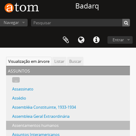
Badarq
Navegar
Entrar
Visualização em árvore
Listar
Buscar
assuntos
...
Assassinato
Assédio
Assembléia Constituinte, 1933-1934
Assembleia Geral Extraordinária
Assentamentos humanos
Assuntos Interamericanos