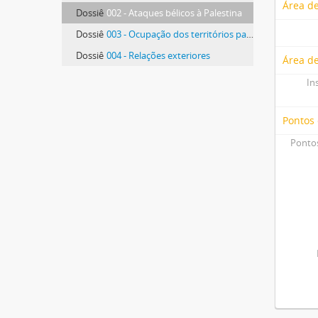
Área de
Dossiê
002 - Ataques bélicos à Palestina
Dossiê
003 - Ocupação dos territórios palestinos
Dossiê
004 - Relações exteriores
Área de
In
Pontos
Pontos