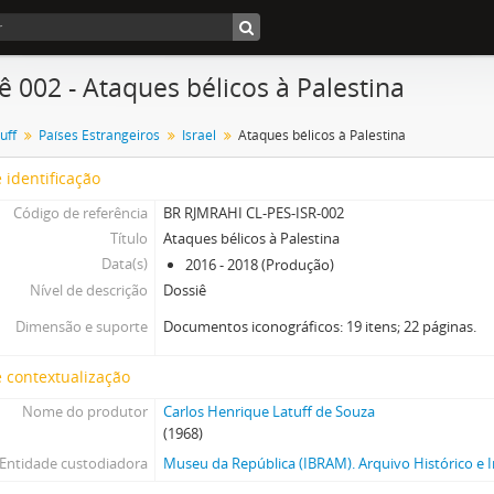
ê 002 - Ataques bélicos à Palestina
uff
Países Estrangeiros
Israel
Ataques bélicos à Palestina
 identificação
Código de referência
BR RJMRAHI CL-PES-ISR-002
Título
Ataques bélicos à Palestina
Data(s)
2016 - 2018 (Produção)
Nível de descrição
Dossiê
Dimensão e suporte
Documentos iconográficos: 19 itens; 22 páginas.
 contextualização
Nome do produtor
Carlos Henrique Latuff de Souza
(1968)
Entidade custodiadora
Museu da República (IBRAM). Arquivo Histórico e I