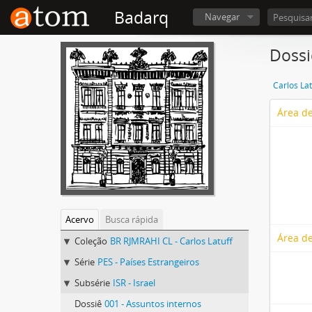
Badarq
Navegar
Dossi
Carlos Lat
Área de
Acervo
Busca rápida
Área de
Coleção
BR RJMRAHI CL - Carlos Latuff
Série
PES - Países Estrangeiros
Subsérie
ISR - Israel
Dossiê
001 - Assuntos internos